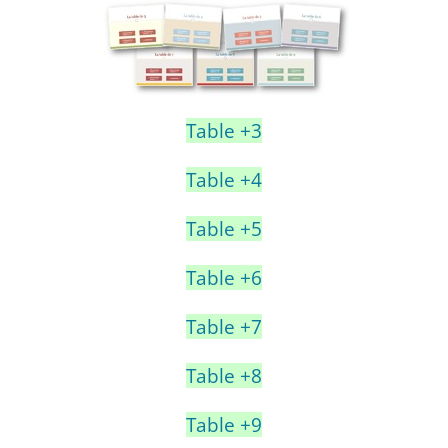
Table +3
Table +4
Table +5
Table +6
Table +7
Table +8
Table +9