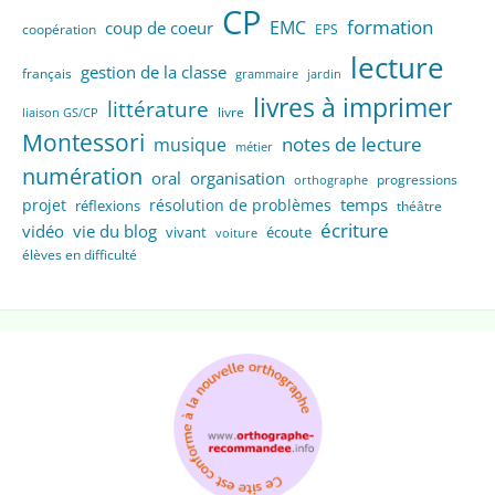
CP
formation
EMC
coup de coeur
coopération
EPS
lecture
gestion de la classe
français
grammaire
jardin
livres à imprimer
littérature
livre
liaison GS/CP
Montessori
notes de lecture
musique
métier
numération
oral
organisation
progressions
orthographe
temps
projet
résolution de problèmes
réflexions
théâtre
écriture
vidéo
vie du blog
vivant
écoute
voiture
élèves en difficulté