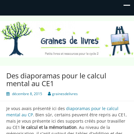
Graines de livres
Petits livres et ressources pour le cycle 2
Des diaporamas pour le calcul
mental au CE1
décembre 8, 2015
grainesdelivres
Je vous avais présenté ici des
diaporamas pour le calcul
mental au CP
. Bien sûr, certains peuvent être repris au CE1,
mais je vous présente ici des supports créés pour travailler
au CE1
le calcul et la mémorisation
. Au niveau de la
mémorisation, il s’agit surtout des tables d’addition et des