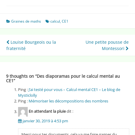
Graines de maths
calcul
,
CE1
Navigation
Louise Bourgeois ou la
Une petite pousse de
fraternité
Montessori
de
l’article
9 thoughts on “
Des diaporamas pour le calcul mental au
CE1
”
Ping :
J’ai testé pour vous – Calcul mental CE1 – Le blog de
Mysticlolly
Ping :
Mémoriser les décompositions des nombres
En attendant la pluie
dit :
janvier 30, 2019 à 4:53 pm
Merci pour tes documents, cela va me faire gagner du