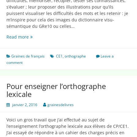
difficultés, mémoriser, recopier, tester ses connaissances,
s’évaluer ; leur proposer des illustrations pour qu’ils
puissent visualiser les difficultés des mots et les retenir : je
m’inspire pour cela des images du dictionnaire visu-
sémantique du GRe10 ou celles…
L’orthographe
Read more
lexicale…
suite
pour
Graines de français
CE1
,
orthographe
Leave a
le
comment
CE1
Pour enseigner l’orthographe
lexicale
janvier 2, 2016
grainesdelivres
Voici un gros travail que j’ai effectué au sujet de
l’enseignement l’orthographe lexicale aux élèves de CP/CE1.
J’ai essayé de répondre à un cahier des charges précis en