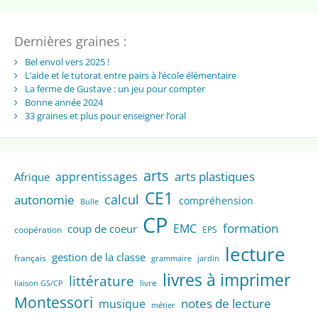
Dernières graines :
Bel envol vers 2025 !
L’aide et le tutorat entre pairs à l’école élémentaire
La ferme de Gustave : un jeu pour compter
Bonne année 2024
33 graines et plus pour enseigner l’oral
arts
arts plastiques
apprentissages
Afrique
CE1
calcul
autonomie
compréhension
Bulle
CP
formation
EMC
coup de coeur
coopération
EPS
lecture
gestion de la classe
français
grammaire
jardin
livres à imprimer
littérature
livre
liaison GS/CP
Montessori
notes de lecture
musique
métier