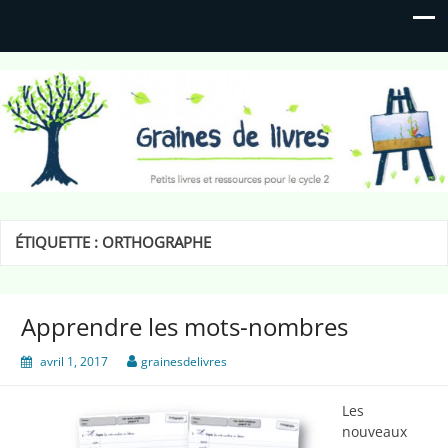
Graines de livres
Petits livres et ressources pour le cycle 2
ÉTIQUETTE :
ORTHOGRAPHE
Apprendre les mots-nombres
avril 1, 2017
grainesdelivres
Les
nouveaux