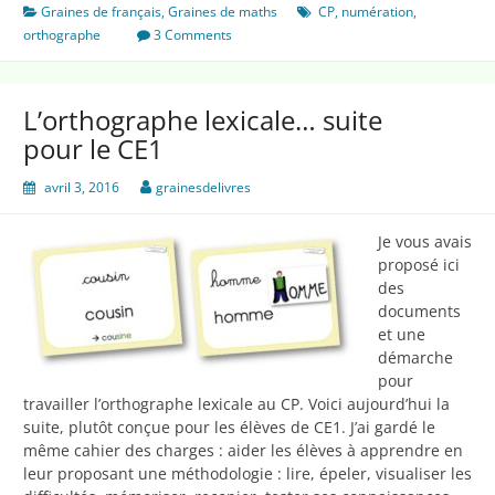
nombres
Graines de français
,
Graines de maths
CP
,
numération
,
orthographe
3 Comments
L’orthographe lexicale… suite
pour le CE1
avril 3, 2016
grainesdelivres
Je vous avais
proposé ici
des
documents
et une
démarche
pour
travailler l’orthographe lexicale au CP. Voici aujourd’hui la
suite, plutôt conçue pour les élèves de CE1. J’ai gardé le
même cahier des charges : aider les élèves à apprendre en
leur proposant une méthodologie : lire, épeler, visualiser les