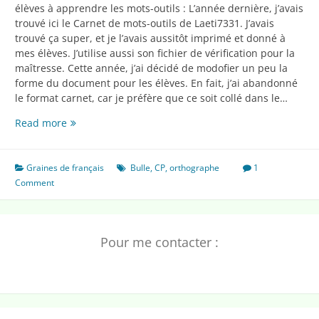
élèves à apprendre les mots-outils : L’année dernière, j’avais
trouvé ici le Carnet de mots-outils de Laeti7331. J’avais
trouvé ça super, et je l’avais aussitôt imprimé et donné à
mes élèves. J’utilise aussi son fichier de vérification pour la
maîtresse. Cette année, j’ai décidé de modofier un peu la
forme du document pour les élèves. En fait, j’ai abandonné
le format carnet, car je préfère que ce soit collé dans le…
Apprendre
Read more
les
mots
outils
Graines de français
Bulle
,
CP
,
orthographe
1
Comment
Pour me contacter :