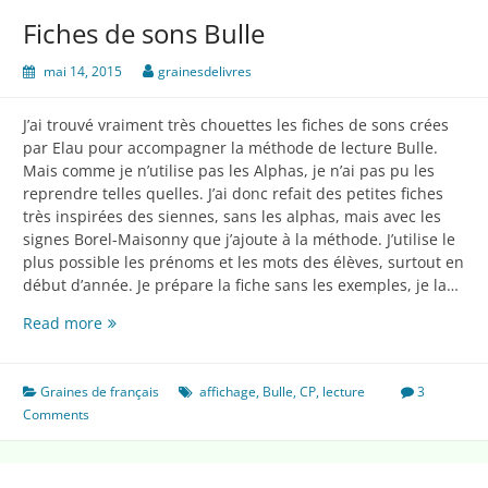
l’année
Fiches de sons Bulle
avec
Bulle
mai 14, 2015
grainesdelivres
CP
J’ai trouvé vraiment très chouettes les fiches de sons crées
par Elau pour accompagner la méthode de lecture Bulle.
Mais comme je n’utilise pas les Alphas, je n’ai pas pu les
reprendre telles quelles. J’ai donc refait des petites fiches
très inspirées des siennes, sans les alphas, mais avec les
signes Borel-Maisonny que j’ajoute à la méthode. J’utilise le
plus possible les prénoms et les mots des élèves, surtout en
début d’année. Je prépare la fiche sans les exemples, je la…
Fiches
Read more
de
sons
Bulle
Graines de français
affichage
,
Bulle
,
CP
,
lecture
3
Comments