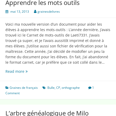
Apprendre les mots outils
mai 13, 2013
grainesdelivres
Voici ma nouvelle version d’un document pour aider les
élèves à apprendre les mots-outils : L’année dernière, j’avais
trouvé ici le Carnet de mots-outils de Laeti7331. J’avais
trouvé ça super, et je l’avais aussitôt imprimé et donné à
mes élèves. J’utilise aussi son fichier de vérification pour la
maîtresse. Cette année, j’ai décidé de modofier un peu la
forme du document pour les élèves. En fait, j’ai abandonné
le format carnet, car je préfère que ce soit collé dans le…
Apprendre
Read more
les
mots
outils
Graines de français
Bulle
,
CP
,
orthographe
1
Comment
L’arbre généalogique de Milo