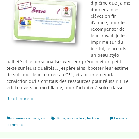
diplôme que j’aime
donner à mes
élèves en fin
d’année, pour les
récompenser de
leur travail. Je les
imprime sur du
bristol, je prends
un beau stylo
pailleté et je personnalise avec leur prénom et un petit
texte sur leurs qualités… J’espère ainsi booster leur estime
de soi pour leur rentrée au CE1, et ancrer en eux la
conviction qu’ils ont tous des ressources pour réussir !! Le
voici en version modifiable, pour l’adapter à votre classe…
Un
Read more
petit
diplôme
pour
Graines de français
Bulle
,
évaluation
,
lecture
Leave a
la
comment
fin
de