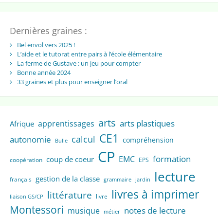
Dernières graines :
Bel envol vers 2025 !
L’aide et le tutorat entre pairs à l’école élémentaire
La ferme de Gustave : un jeu pour compter
Bonne année 2024
33 graines et plus pour enseigner l’oral
arts
arts plastiques
apprentissages
Afrique
CE1
calcul
autonomie
compréhension
Bulle
CP
formation
EMC
coup de coeur
coopération
EPS
lecture
gestion de la classe
français
grammaire
jardin
livres à imprimer
littérature
livre
liaison GS/CP
Montessori
notes de lecture
musique
métier