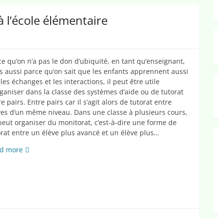
 à l’école élémentaire
ce qu’on n’a pas le don d’ubiquité, en tant qu’enseignant,
s aussi parce qu’on sait que les enfants apprennent aussi
les échanges et les interactions, il peut être utile
rganiser dans la classe des systèmes d’aide ou de tutorat
e pairs. Entre pairs car il s’agit alors de tutorat entre
ves d’un même niveau. Dans une classe à plusieurs cours,
peut organiser du monitorat, c’est-à-dire une forme de
orat entre un élève plus avancé et un élève plus…
L’aide
d more
et
le
tutorat
entre
pairs
à