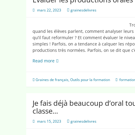
enseigner
l’oral
mars 22, 2023
grainesdelivres
Tr
quand les élèves parlent, comment analyser leurs p
qu’il faut reformuler ? Et comment évaluer le nive
simples ! Parfois, on a tendance à calquer les répo
productions très normées. Parfois, on se dit que c’es
Evaluer
Read more
les
productions
orales
Graines de français
,
Outils pour la formation
formatio
des
élèves
?!?
Je fais déjà beaucoup d’oral t
classe…
mars 15, 2023
grainesdelivres