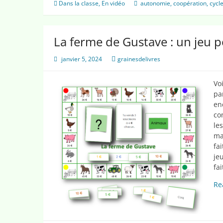
Dans la classe
,
En vidéo
autonomie
,
coopération
,
cycl
La ferme de Gustave : un jeu 
janvier 5, 2024
grainesdelivres
Vo
pa
en
co
le
ma
fa
je
fa
Re