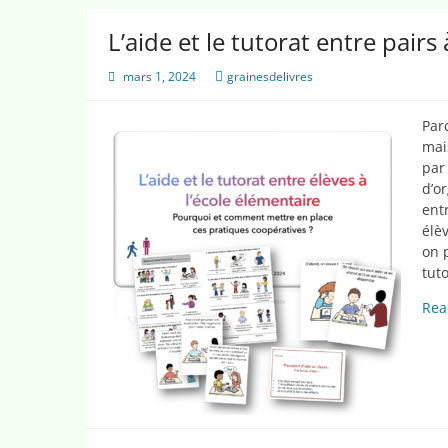
L’aide et le tutorat entre pairs
mars 1, 2024
grainesdelivres
Par
mai
par 
d’o
entr
élè
on 
tut
Rea