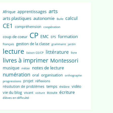
arts
apprentissages
Afrique
calcul
arts plastiques
autonomie
Bulle
CE1
compréhension
coopération
CP
formation
EMC
coup de coeur
EPS
gestion de la classe
français
grammaire
jardin
lecture
littérature
livre
liaison GS/CP
livres à imprimer
Montessori
notes de lecture
musique
métier
numération
oral
organisation
orthographe
projet
réflexions
progressions
temps
vidéo
résolution de problèmes
théâtre
écriture
vie du blog
vivant
écoute
voiture
élèves en difficulté