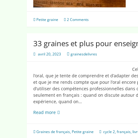
Petite graine
2 Comments
33 graines et plus pour enseign
avril 20, 2023
grainesdelivres
Ce
l’oral, que je tente de comprendre et d’adapter d
et que je me rends compte que pour l’oral encore p
d’utiliser des compétences professionnelles dans d
seulement en français : quand on discute autour d
expérience, quand on…
33
Read more
graines
et
plus
Graines de français
,
Petite graine
cycle 2
,
français
,
liv
pour