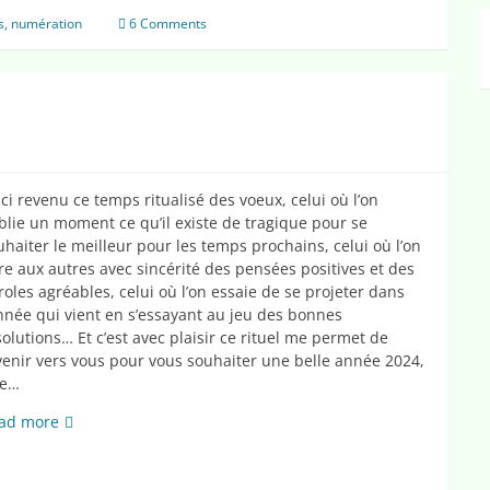
:
s
,
numération
6 Comments
un
jeu
pour
compter
ici revenu ce temps ritualisé des voeux, celui où l’on
blie un moment ce qu’il existe de tragique pour se
uhaiter le meilleur pour les temps prochains, celui où l’on
fre aux autres avec sincérité des pensées positives et des
roles agréables, celui où l’on essaie de se projeter dans
année qui vient en s’essayant au jeu des bonnes
solutions… Et c’est avec plaisir ce rituel me permet de
venir vers vous pour vous souhaiter une belle année 2024,
e…
Bonne
ad more
année
2024