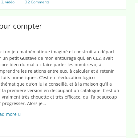
l’école
e 2
,
vidéo
2 Comments
élémentaire
pour compter
ici un jeu mathématique imaginé et construit au départ
r un petit Gustave de mon entourage qui, en CE2, avait
core bien du mal à « faire parler les nombres », à
mprendre les relations entre eux, à calculer et à retenir
s faits numériques. C’est en rééducation logico-
thématique qu’on lui a conseillé, et à la maison qu’il a
it la première version en découpant un catalogue. C’est un
u vraiment très chouette et très efficace, qui l’a beaucoup
it progresser. Alors je…
La
ad more
ferme
de
Gustave