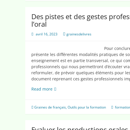
enseigner
l’oral
Des pistes et des gestes profe
l’oral
avril 16, 2023
grainesdelivres
Pour conclure
présente les différentes modalités pratiques de 
enseignement est en partie transversal, ce qui co
professionnels qui nous permettront d’écouter vrai
reformuler, de prévoir quelques éléments pour les 
document reprenant ces gestes professionnels im
Des
Read more
pistes
et
des
Graines de français
,
Outils pour la formation
formatio
gestes
professionnels
pour
Evaluer les productions orales 