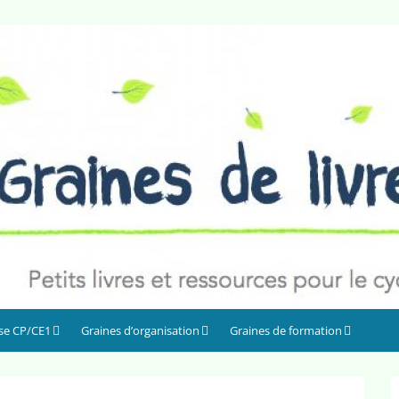
sse CP/CE1
Graines d’organisation
Graines de formation