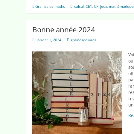
Graines de maths
calcul
,
CE1
,
CP
,
jeux
,
mathématique
Bonne année 2024
janvier 1, 2024
grainesdelivres
Vo
ou
so
of
pa
l’
ré
re
un
Re