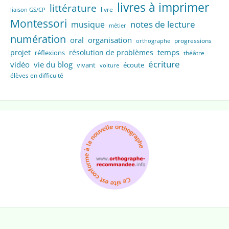
livres à imprimer
littérature
livre
liaison GS/CP
Montessori
notes de lecture
musique
métier
numération
oral
organisation
progressions
orthographe
temps
projet
résolution de problèmes
réflexions
théâtre
écriture
vidéo
vie du blog
vivant
écoute
voiture
élèves en difficulté