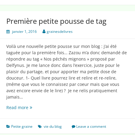
Première petite pousse de tag
janvier 1, 2016
grainesdelivres
Voilà une nouvelle petite pousse sur mon blog : j’ai été
taguée pour la première fois… Zazou m’a donc demandé de
répondre au tag « Nos péchés mignons » proposé par
Delfynus. Je me lance donc dans l’exercice, juste pour le
plaisir du partage, et pour apporter ma petite dose de
douceur. 1- Quel livre pourrez lire et relire et re-relire,
(même que vous le connaissez par coeur mais que vous
avez encore envie de le lire) ? Je ne relis pratiquement
jamais…
Première
Read more
petite
pousse
de
Petite graine
vie du blog
Leave a comment
tag