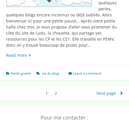
quelques
perles,
quelques blogs encore inconnus ou déjà oubliés. Alors
bienvenue ici pour une petite pause… Après votre petite
halte chez moi, je vous propose d’aller vous promener du
côté du site de Ludu, la chouette, qui partage ses
ressources pour les CP et les CE1. Elle travaille en PEMV,
donc on y trouve beaucoup de pistes pour…
Promenade
Read more
de
rentrée
de
Petite graine
vie du blog
Leave a comment
blogs
en
blogs…
Pagination
1
Page
2
Page
Next page
vers
des
chez
Ludu
publications
la
Pour me contacter :
chouette…