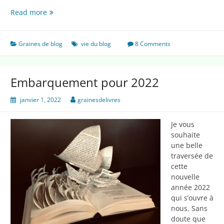
Une
Read more
belle
année
2023
Graines de blog
vie du blog
8 Comments
Embarquement pour 2022
janvier 1, 2022
grainesdelivres
Je vous
souhaite
une belle
traversée de
cette
nouvelle
année 2022
qui s’ouvre à
nous. Sans
doute que