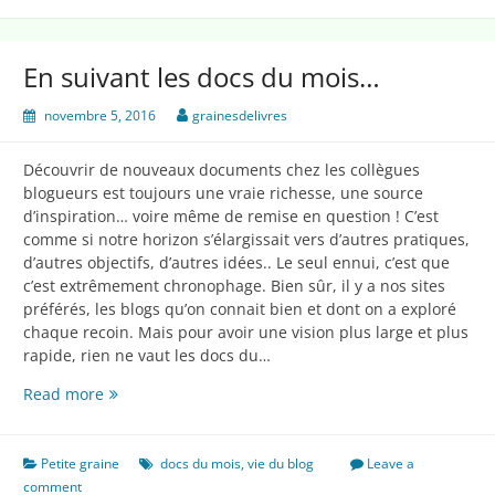
blog…)
En suivant les docs du mois…
novembre 5, 2016
grainesdelivres
Découvrir de nouveaux documents chez les collègues
blogueurs est toujours une vraie richesse, une source
d’inspiration… voire même de remise en question ! C’est
comme si notre horizon s’élargissait vers d’autres pratiques,
d’autres objectifs, d’autres idées.. Le seul ennui, c’est que
c’est extrêmement chronophage. Bien sûr, il y a nos sites
préférés, les blogs qu’on connait bien et dont on a exploré
chaque recoin. Mais pour avoir une vision plus large et plus
rapide, rien ne vaut les docs du…
En
Read more
suivant
les
docs
Petite graine
docs du mois
,
vie du blog
Leave a
du
comment