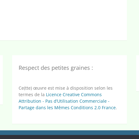
Respect des petites graines :
Ce(tte) œuvre est mise à disposition selon les
termes de la
Licence Creative Commons
Attribution - Pas d’Utilisation Commerciale -
Partage dans les Mêmes Conditions 2.0 France
.
Graines de livres
Graines de classe CP/CE1
Graines d’organisation
Grai