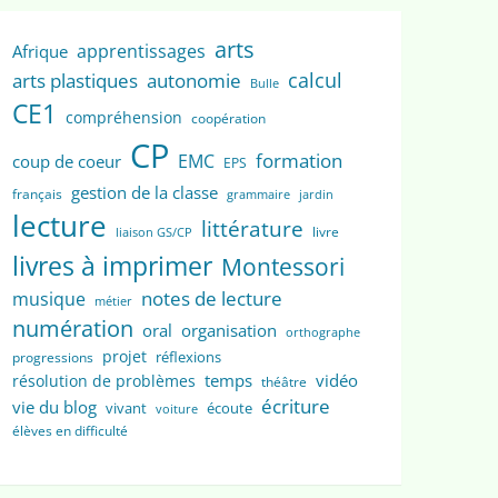
arts
apprentissages
Afrique
calcul
arts plastiques
autonomie
Bulle
CE1
compréhension
coopération
CP
formation
EMC
coup de coeur
EPS
gestion de la classe
français
grammaire
jardin
lecture
littérature
livre
liaison GS/CP
livres à imprimer
Montessori
notes de lecture
musique
métier
numération
oral
organisation
orthographe
projet
réflexions
progressions
temps
vidéo
résolution de problèmes
théâtre
écriture
vie du blog
vivant
écoute
voiture
élèves en difficulté