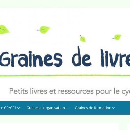
sse CP/CE1
Graines d’organisation
Graines de formation