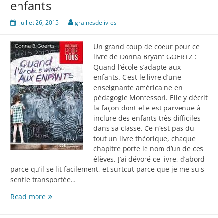
enfants
Ptite
Julie
juillet 26, 2015
grainesdelivres
Un grand coup de coeur pour ce
livre de Donna Bryant GOERTZ :
Quand l’école s’adapte aux
enfants. C’est le livre d’une
enseignante américaine en
pédagogie Montessori. Elle y décrit
la façon dont elle est parvenue à
inclure des enfants très difficiles
dans sa classe. Ce n’est pas du
tout un livre théorique, chaque
chapitre porte le nom d’un de ces
élèves. J’ai dévoré ce livre, d’abord
parce qu’il se lit facilement, et surtout parce que je me suis
sentie transportée…
Quand
Read more
l’école
s’adapte