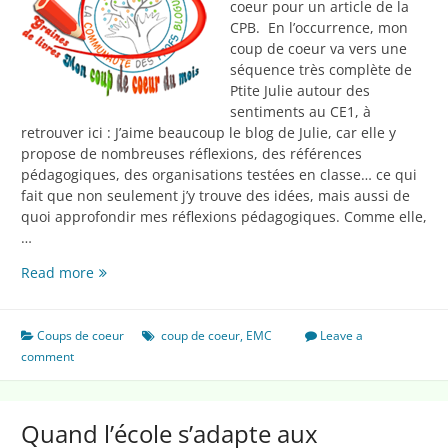
coeur pour un article de la
CPB. En l’occurrence, mon
coup de coeur va vers une
séquence très complète de
Ptite Julie autour des
sentiments au CE1, à
retrouver ici : J’aime beaucoup le blog de Julie, car elle y
propose de nombreuses réflexions, des références
pédagogiques, des organisations testées en classe… ce qui
fait que non seulement j’y trouve des idées, mais aussi de
quoi approfondir mes réflexions pédagogiques. Comme elle,
…
Coup
Read more
de
coeur
d’octobre
Coups de coeur
coup de coeur
,
EMC
Leave a
2015
comment
:
les
émotions
Quand l’école s’adapte aux
de