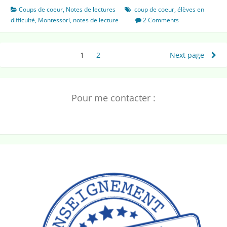
aux
Coups de coeur
,
Notes de lectures
coup de coeur
,
élèves en
enfants
difficulté
,
Montessori
,
notes de lecture
2 Comments
Pagination
1
Page
2
Page
Next page
des
publications
Pour me contacter :