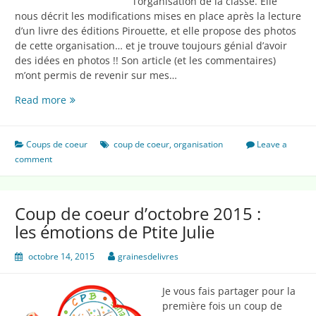
l’organisation de la classe. Elle
nous décrit les modifications mises en place après la lecture
d’un livre des éditions Pirouette, et elle propose des photos
de cette organisation… et je trouve toujours génial d’avoir
des idées en photos !! Son article (et les commentaires)
m’ont permis de revenir sur mes…
Mes
Read more
coups
de
coeur
Coups de coeur
coup de coeur
,
organisation
Leave a
de
comment
février
2016
Coup de coeur d’octobre 2015 :
les émotions de Ptite Julie
octobre 14, 2015
grainesdelivres
Je vous fais partager pour la
première fois un coup de