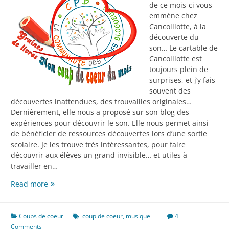
de ce mois-ci vous
emmène chez
Cancoillotte, à la
découverte du
son… Le cartable de
Cancoillotte est
toujours plein de
surprises, et j’y fais
souvent des
découvertes inattendues, des trouvailles originales…
Dernièrement, elle nous a proposé sur son blog des
expériences pour découvrir le son. Elle nous permet ainsi
de bénéficier de ressources découvertes lors d’une sortie
scolaire. Je les trouve très intéressantes, pour faire
découvrir aux élèves un grand invisible… et utiles à
travailler en…
Coup
Read more
de
coeur
sonore
Coups de coeur
coup de coeur
,
musique
4
d’avril
Comments