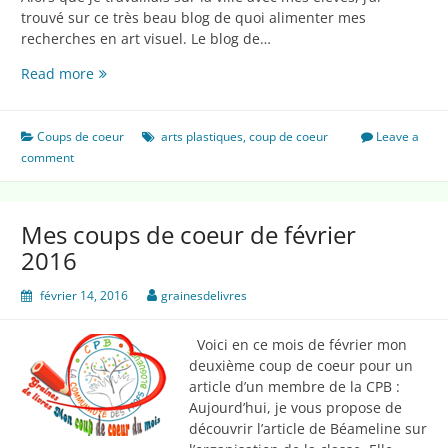
trouvé sur ce très beau blog de quoi alimenter mes
recherches en art visuel. Le blog de…
Mon
Read more
coup
de
coeur
Coups de coeur
arts plastiques
,
coup de coeur
Leave a
de
comment
mars
2016
Mes coups de coeur de février
2016
février 14, 2016
grainesdelivres
Voici en ce mois de février mon
deuxième coup de coeur pour un
article d’un membre de la CPB :
Aujourd’hui, je vous propose de
découvrir l’article de Béameline sur