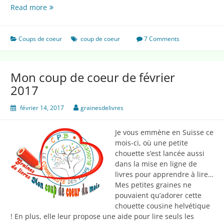
Mon
Read more
coup
de
coeur
Coups de coeur
coup de coeur
7 Comments
de
mars
:
Mon coup de coeur de février
5
2017
minutes
d’oral
février 14, 2017
grainesdelivres
!
Je vous emmène en Suisse ce
mois-ci, où une petite
chouette s’est lancée aussi
dans la mise en ligne de
livres pour apprendre à lire…
Mes petites graines ne
pouvaient qu’adorer cette
chouette cousine helvétique
! En plus, elle leur propose une aide pour lire seuls les