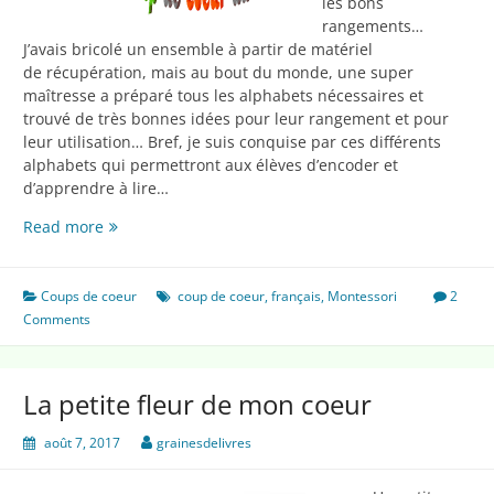
les bons
rangements…
J’avais bricolé un ensemble à partir de matériel
de récupération, mais au bout du monde, une super
maîtresse a préparé tous les alphabets nécessaires et
trouvé de très bonnes idées pour leur rangement et pour
leur utilisation… Bref, je suis conquise par ces différents
alphabets qui permettront aux élèves d’encoder et
d’apprendre à lire…
Coup
Read more
de
cœur
d’octobre
Coups de coeur
coup de coeur
,
français
,
Montessori
2
2017
Comments
La petite fleur de mon coeur
août 7, 2017
grainesdelivres