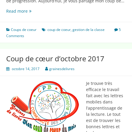
de progression. Aujourd’hui, je vous partage mon coup de…
Coup
Read more
de
coeur
janvier
Coups de coeur
coup de coeur
,
gestion de la classe
5
2018
Comments
Coup de cœur d’octobre 2017
octobre 14, 2017
grainesdelivres
Je trouve très
efficace le travail
fait avec les lettres
mobiles dans
l’apprentissage de
la lecture. Le tout
est de trouver les
bonnes lettres et