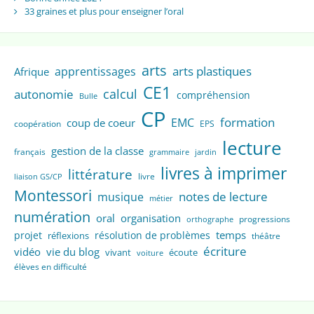
33 graines et plus pour enseigner l’oral
arts
arts plastiques
apprentissages
Afrique
CE1
calcul
autonomie
compréhension
Bulle
CP
formation
EMC
coup de coeur
coopération
EPS
lecture
gestion de la classe
français
grammaire
jardin
livres à imprimer
littérature
livre
liaison GS/CP
Montessori
notes de lecture
musique
métier
numération
oral
organisation
progressions
orthographe
temps
projet
résolution de problèmes
réflexions
théâtre
écriture
vidéo
vie du blog
vivant
écoute
voiture
élèves en difficulté