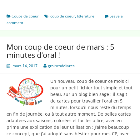
petite
fleur
de
Coups de coeur
coup de coeur
,
littérature
Leave a
mon
comment
coeur
Mon coup de coeur de mars : 5
minutes d’oral !
mars 14, 2017
grainesdelivres
Un nouveau coup de coeur ce mois ci
pour un petit fichier tout simple et tout
beau, sur un blog bien sage : il s’agit
de cartes pour travailler l’oral en 5
minutes, lorsqu’il nous reste du temps
en fin de journée, ou à tout autre moment. De belles cartes
adaptées aux saisons, colorées et faciles à lire, avec en
prime une explication de leur utilisation : J’aime beaucoup
ce concept, que j’ai adopté sans hésiter pour mes CP, avec…