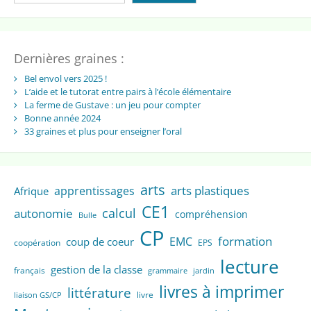
Dernières graines :
Bel envol vers 2025 !
L’aide et le tutorat entre pairs à l’école élémentaire
La ferme de Gustave : un jeu pour compter
Bonne année 2024
33 graines et plus pour enseigner l’oral
arts
arts plastiques
apprentissages
Afrique
CE1
calcul
autonomie
compréhension
Bulle
CP
formation
EMC
coup de coeur
coopération
EPS
lecture
gestion de la classe
français
grammaire
jardin
livres à imprimer
littérature
livre
liaison GS/CP