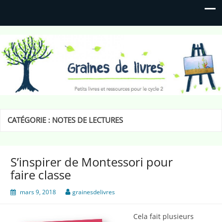
Graines de livres
Petits livres et ressources pour le cycle 2
CATÉGORIE :
NOTES DE LECTURES
S’inspirer de Montessori pour
faire classe
mars 9, 2018
grainesdelivres
Cela fait plusieurs