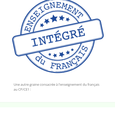
Une autre graine consacrée à l'enseignement du français
au CP/CE1 :