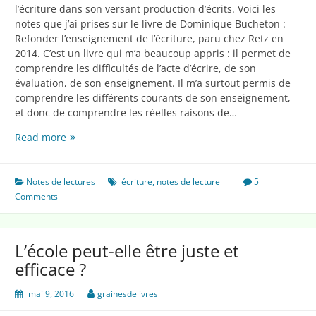
l’écriture dans son versant production d’écrits. Voici les
notes que j’ai prises sur le livre de Dominique Bucheton :
Refonder l’enseignement de l’écriture, paru chez Retz en
2014. C’est un livre qui m’a beaucoup appris : il permet de
comprendre les difficultés de l’acte d’écrire, de son
évaluation, de son enseignement. Il m’a surtout permis de
comprendre les différents courants de son enseignement,
et donc de comprendre les réelles raisons de…
Refonder
Read more
l’enseignement
de
l’écriture
Notes de lectures
écriture
,
notes de lecture
5
Comments
L’école peut-elle être juste et
efficace ?
mai 9, 2016
grainesdelivres