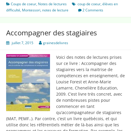
aux
Coups de coeur
,
Notes de lectures
coup de coeur
,
élèves en
enfants
difficulté
,
Montessori
,
notes de lecture
2 Comments
Accompagner des stagiaires
juillet 7, 2015
grainesdelivres
Voici des notes de lectures prises
sur ce livre : Accompagner des
stagiaires vers la maitrise de
compétences en enseignement, de
Louise Forest et Anne-Marie
Lamarre, Chenelière Education,
2009. C’est livre très concret, avec
de nombreuses pistes pour
commencer en tant
qu’accompagnateur de stagiaires
(MAT, PEMF..). Par contre, c’est un livre québécois, et qui
utilise donc les référentiels métier de là-bas ainsi que les
programmes et les parcours de formation. Par exemple, les