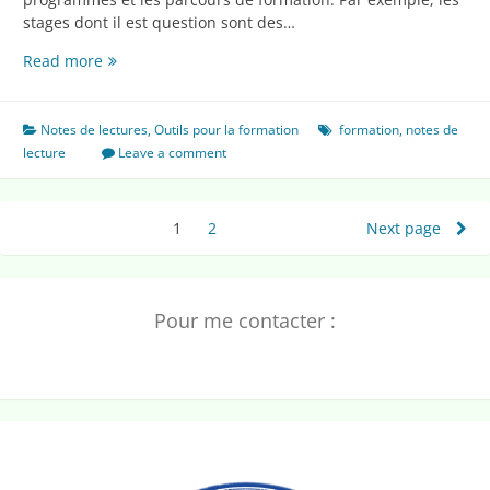
stages dont il est question sont des…
Accompagner
Read more
des
stagiaires
Notes de lectures
,
Outils pour la formation
formation
,
notes de
lecture
Leave a comment
Pagination
1
Page
2
Page
Next page
des
publications
Pour me contacter :