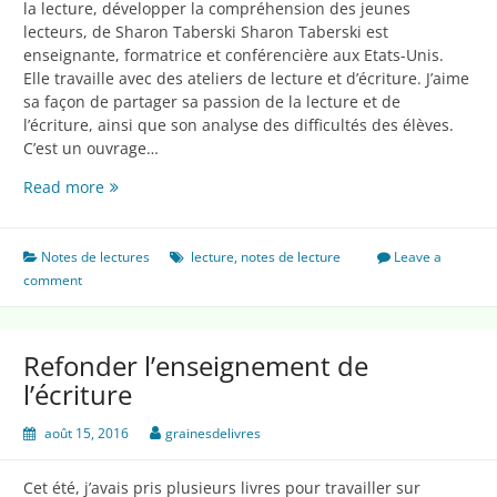
la lecture, développer la compréhension des jeunes
lecteurs, de Sharon Taberski Sharon Taberski est
enseignante, formatrice et conférencière aux Etats-Unis.
Elle travaille avec des ateliers de lecture et d’écriture. J’aime
sa façon de partager sa passion de la lecture et de
l’écriture, ainsi que son analyse des difficultés des élèves.
C’est un ouvrage…
Pratiques
Read more
efficaces
pour
enseigner
Notes de lectures
lecture
,
notes de lecture
Leave a
la
comment
lecture
Refonder l’enseignement de
l’écriture
août 15, 2016
grainesdelivres
Cet été, j’avais pris plusieurs livres pour travailler sur