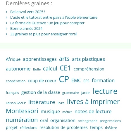
Dernières graines :
Bel envol vers 2025 !
L’aide et le tutorat entre pairs à l’école élémentaire
La ferme de Gustave : un jeu pour compter
Bonne année 2024
33 graines et plus pour enseigner l’oral
arts
arts plastiques
apprentissages
Afrique
CE1
calcul
autonomie
compréhension
Bulle
CP
formation
EMC
coup de coeur
coopération
EPS
lecture
gestion de la classe
français
grammaire
jardin
livres à imprimer
littérature
livre
liaison GS/CP
Montessori
notes de lecture
musique
métier
numération
oral
organisation
progressions
orthographe
temps
projet
résolution de problèmes
réflexions
théâtre