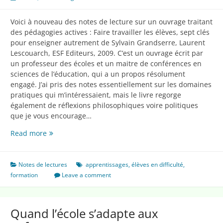
Voici à nouveau des notes de lecture sur un ouvrage traitant
des pédagogies actives : Faire travailler les élèves, sept clés
pour enseigner autrement de Sylvain Grandserre, Laurent
Lescouarch, ESF Editeurs, 2009. C’est un ouvrage écrit par
un professeur des écoles et un maitre de conférences en
sciences de l’éducation, qui a un propos résolument
engagé. J’ai pris des notes essentiellement sur les domaines
pratiques qui m’intéressaient, mais le livre regorge
également de réflexions philosophiques voire politiques
que je vous encourage…
Faire
Read more
travailler
les
élèves
Notes de lectures
apprentissages
,
élèves en difficulté
,
à
formation
Leave a comment
l’école
Quand l’école s’adapte aux