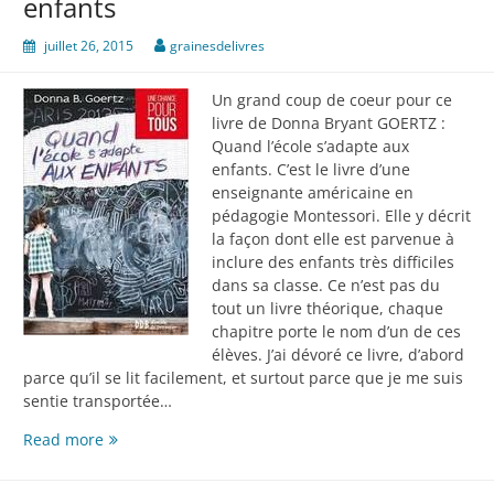
enfants
juillet 26, 2015
grainesdelivres
Un grand coup de coeur pour ce
livre de Donna Bryant GOERTZ :
Quand l’école s’adapte aux
enfants. C’est le livre d’une
enseignante américaine en
pédagogie Montessori. Elle y décrit
la façon dont elle est parvenue à
inclure des enfants très difficiles
dans sa classe. Ce n’est pas du
tout un livre théorique, chaque
chapitre porte le nom d’un de ces
élèves. J’ai dévoré ce livre, d’abord
parce qu’il se lit facilement, et surtout parce que je me suis
sentie transportée…
Quand
Read more
l’école
s’adapte