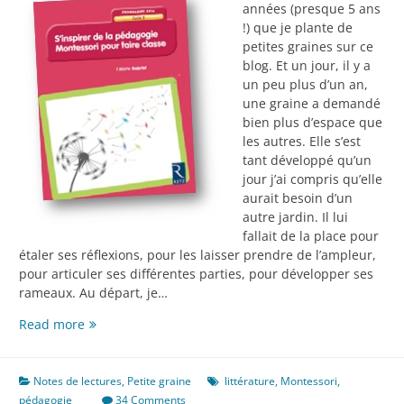
années (presque 5 ans
!) que je plante de
petites graines sur ce
blog. Et un jour, il y a
un peu plus d’un an,
une graine a demandé
bien plus d’espace que
les autres. Elle s’est
tant développé qu’un
jour j’ai compris qu’elle
aurait besoin d’un
autre jardin. Il lui
fallait de la place pour
étaler ses réflexions, pour les laisser prendre de l’ampleur,
pour articuler ses différentes parties, pour développer ses
rameaux. Au départ, je…
S’inspirer
Read more
de
Montessori
pour
Notes de lectures
,
Petite graine
littérature
,
Montessori
,
faire
pédagogie
34 Comments