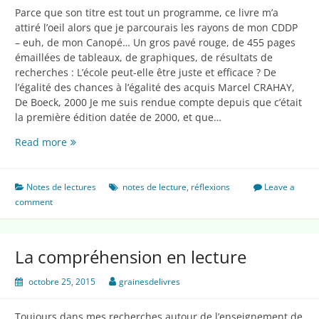
Parce que son titre est tout un programme, ce livre m’a
attiré l’oeil alors que je parcourais les rayons de mon CDDP
– euh, de mon Canopé… Un gros pavé rouge, de 455 pages
émaillées de tableaux, de graphiques, de résultats de
recherches : L’école peut-elle être juste et efficace ? De
l’égalité des chances à l’égalité des acquis Marcel CRAHAY,
De Boeck, 2000 Je me suis rendue compte depuis que c’était
la première édition datée de 2000, et que…
L’école
Read more
peut-
elle
être
Notes de lectures
notes de lecture
,
réflexions
Leave a
juste
comment
et
efficace
?
La compréhension en lecture
octobre 25, 2015
grainesdelivres
Toujours dans mes recherches autour de l’enseignement de