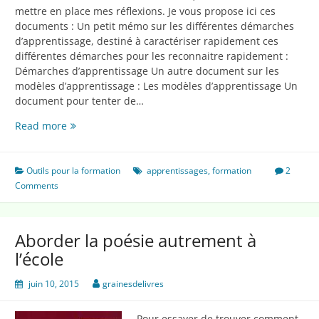
mettre en place mes réflexions. Je vous propose ici ces
documents : Un petit mémo sur les différentes démarches
d’apprentissage, destiné à caractériser rapidement ces
différentes démarches pour les reconnaitre rapidement :
Démarches d’apprentissage Un autre document sur les
modèles d’apprentissage : Les modèles d’apprentissage Un
document pour tenter de…
Quelques
Read more
documents
pour
la
Outils pour la formation
apprentissages
,
formation
2
formation
Comments
Aborder la poésie autrement à
l’école
juin 10, 2015
grainesdelivres
Pour essayer de trouver comment