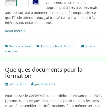
comprendre comment ils
apprennent à lire, à écrire, mais
aussi et surtout à nommer le monde et à comprendre ce
que l’école attend d’eux. J’ai trouvé ce livre vraiment très
intéressant, notamment une…
Comment
Read more
les
enfants
entrent
Notes de lectures
lecture
,
notes de lecture
Leave a
dans
comment
la
culture
écrite
Quelques documents pour la
formation
juin 12, 2015
grainesdelivres
Pour passer le CAFIPEMF ou pour débuter en tant que PEMF,
j’ai construit quelques documents à partir de mes lectures,
visant à rassembler des informations, à les mémoriser ou à