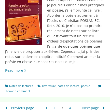
je pourrais enrichir mes pratiques
en poésie, j’ai emprunté ce livre :
Aborder la poésie autrement à
l’école, de Christian POSLANIEC,
Retz, 2010. Je n’ai pas pu prendre
réellement de notes sur ce livre
qui est avant tout un recueil
d’idées d’exploitations de poèmes.
J’ai gardé quelques poèmes que
j’ai envie de proposer aux élèves. Cependant, j’ai pris des
notes sur le dernier chapitre, intitulé Comment animer la
poésie en classe ? Ce sont ces notes que je…
Aborder
Read more
la
poésie
autrement
Notes de lectures
littérature
,
notes de lecture
,
poésie
à
Leave a comment
l’école
Pagination
Previous page
1
Page
2
Page
3
Page
4
Page
Next page