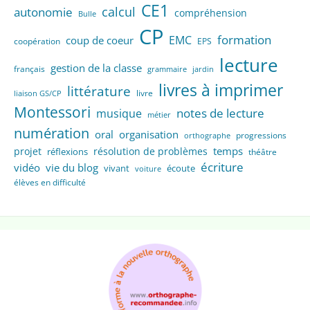
CE1
calcul
autonomie
compréhension
Bulle
CP
formation
EMC
coup de coeur
coopération
EPS
lecture
gestion de la classe
français
grammaire
jardin
livres à imprimer
littérature
livre
liaison GS/CP
Montessori
notes de lecture
musique
métier
numération
oral
organisation
progressions
orthographe
temps
projet
résolution de problèmes
réflexions
théâtre
écriture
vidéo
vie du blog
vivant
écoute
voiture
élèves en difficulté