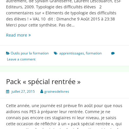
autrement, de Sylvain Grandserre, Laurent Lescouarch, ESF
Editeurs, 2009. Typologie des difficultés élèves 2
commentaires sur « Eléments de typologie des difficultés
des élèves ! » VAL 10 dit : Dimanche 9 Août 2015 à 23:38
Merci pour cette synthèse. Pas de…
Eléments
Read more
de
typologie
des
Outils pour la formation
apprentissages
,
formation
difficultés
Leave a comment
des
élèves
Pack « spécial rentrée »
juillet 27, 2015
grainesdelivres
Cette année, une journée est prévue fin août pour que nous
aidions nos PES à préparer leur rentrée. Comme je ne
connais pas encore ces stagiaires ni leur niveau, je saisis
cette occasion de réfléchir à un « pack spécial rentrée », qui