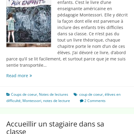
enfants. C’est le livre d’une
enseignante américaine en
pédagogie Montessori. Elle y décrit
la façon dont elle est parvenue à
inclure des enfants très difficiles
dans sa classe. Ce n’est pas du
tout un livre théorique, chaque
chapitre porte le nom d’un de ces
élèves. J’ai dévoré ce livre, d’abord
parce qu’il se lit facilement, et surtout parce que je me suis
sentie transportée…
Quand
Read more
l’école
s’adapte
aux
Coups de coeur
,
Notes de lectures
coup de coeur
,
élèves en
enfants
difficulté
,
Montessori
,
notes de lecture
2 Comments
Accueillir un stagiaire dans sa
classe