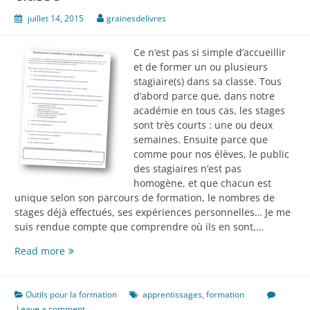
juillet 14, 2015
grainesdelivres
Ce n’est pas si simple d’accueillir
et de former un ou plusieurs
stagiaire(s) dans sa classe. Tous
d’abord parce que, dans notre
académie en tous cas, les stages
sont très courts : une ou deux
semaines. Ensuite parce que
comme pour nos élèves, le public
des stagiaires n’est pas
homogène, et que chacun est
unique selon son parcours de formation, le nombres de
stages déjà effectués, ses expériences personnelles… Je me
suis rendue compte que comprendre où ils en sont,…
Accueillir
Read more
un
stagiaire
dans
Outils pour la formation
apprentissages
,
formation
sa
Leave a comment