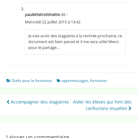
paulettetrottinette
dit :
Mercredi 22 Juillet 2015 à 13:42
Je vais avoir des stagiaires à la rentrée prochaine, ce
document est bien pensé et il me sera utile! Merci
pour le partage…
Outils pour la formation
apprentissages
,
formation
Navigation
Accompagner des stagiaires
Aider les élèves qui font des
confusions visuelles
de
l’article
Laisser un commentaire