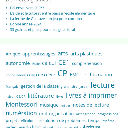
Bel envol vers 2025 !
L’aide et le tutorat entre pairs à l’école élémentaire
La ferme de Gustave : un jeu pour compter
Bonne année 2024
33 graines et plus pour enseigner l’oral
arts
arts plastiques
apprentissages
Afrique
CE1
calcul
autonomie
compréhension
Bulle
CP
formation
EMC
coup de coeur
coopération
EPS
lecture
gestion de la classe
français
grammaire
jardin
livres à imprimer
littérature
livre
liaison GS/CP
Montessori
notes de lecture
musique
métier
numération
oral
organisation
progressions
orthographe
temps
projet
résolution de problèmes
réflexions
théâtre
écriture
vidéo
vie du blog
vivant
écoute
voiture