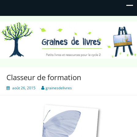
Graines de livres
Petits livres et ressources pour le cycle 2
Classeur de formation
août 26, 2015
grainesdelivres