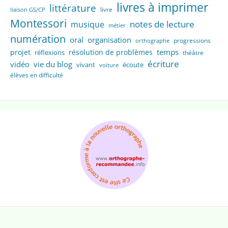
livres à imprimer
littérature
livre
liaison GS/CP
Montessori
notes de lecture
musique
métier
numération
oral
organisation
progressions
orthographe
temps
projet
résolution de problèmes
réflexions
théâtre
écriture
vidéo
vie du blog
vivant
écoute
voiture
élèves en difficulté