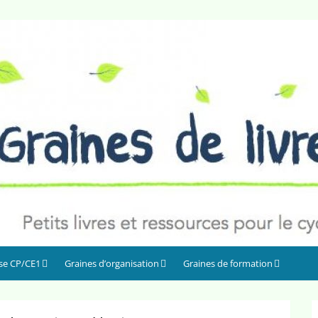
sse CP/CE1
Graines d’organisation
Graines de formation