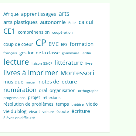
arts
apprentissages
Afrique
calcul
arts plastiques
autonomie
Bulle
CE1
compréhension
coopération
CP
formation
EMC
coup de coeur
EPS
gestion de la classe
français
grammaire
jardin
lecture
littérature
livre
liaison GS/CP
livres à imprimer
Montessori
notes de lecture
musique
métier
numération
oral
organisation
orthographe
projet
réflexions
progressions
temps
vidéo
résolution de problèmes
théâtre
écriture
vie du blog
vivant
écoute
voiture
élèves en difficulté