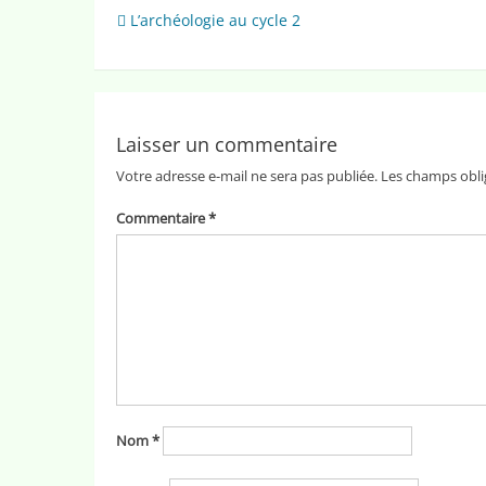
Navigation
L’archéologie au cycle 2
de
l’article
Laisser un commentaire
Votre adresse e-mail ne sera pas publiée.
Les champs obli
Commentaire
*
Nom
*