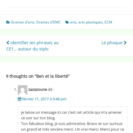
Graines d'arts
,
Graines d'EMC
arts
,
arts plastiques
,
ECM
Navigation
Identifier les phrases au
Le phoque
CE1… autour du stylo
de
l’article
9 thoughts on “
Ben et la liberté
”
zazazoune
dit :
février 11, 2017 à 9:48 pm
je laisse un message ici car c’est cet article qui m’a amener
ce soir sur ton blog.
Ton fabuleux blog, je suis admirative. Bravo et sur surtout
un grand et très sincère merci. Un vrai merci. Merci pour ce