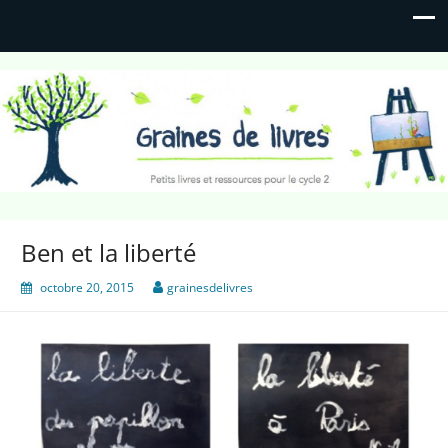
Graines de livres
Petits livres et ressources pour le cycle 2
Ben et la liberté
octobre 20, 2015
grainesdelivres