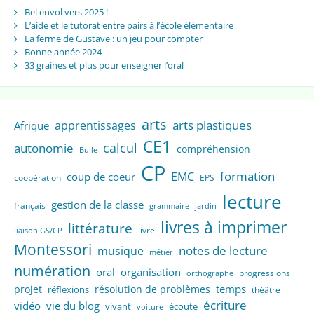
Bel envol vers 2025 !
L’aide et le tutorat entre pairs à l’école élémentaire
La ferme de Gustave : un jeu pour compter
Bonne année 2024
33 graines et plus pour enseigner l’oral
arts
arts plastiques
apprentissages
Afrique
CE1
calcul
autonomie
compréhension
Bulle
CP
formation
EMC
coup de coeur
coopération
EPS
lecture
gestion de la classe
français
grammaire
jardin
livres à imprimer
littérature
livre
liaison GS/CP
Montessori
notes de lecture
musique
métier
numération
oral
organisation
progressions
orthographe
temps
projet
résolution de problèmes
réflexions
théâtre
écriture
vidéo
vie du blog
vivant
écoute
voiture