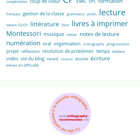
formation
EMC
coup de coeur
coopération
EPS
lecture
gestion de la classe
français
grammaire
jardin
livres à imprimer
littérature
livre
liaison GS/CP
Montessori
notes de lecture
musique
métier
numération
oral
organisation
progressions
orthographe
temps
projet
résolution de problèmes
réflexions
théâtre
écriture
vidéo
vie du blog
vivant
écoute
voiture
élèves en difficulté