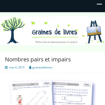
Graines de livres
Petits livres et ressources pour le cycle 2
Nombres pairs et impairs
mai 4, 2015
grainesdelivres