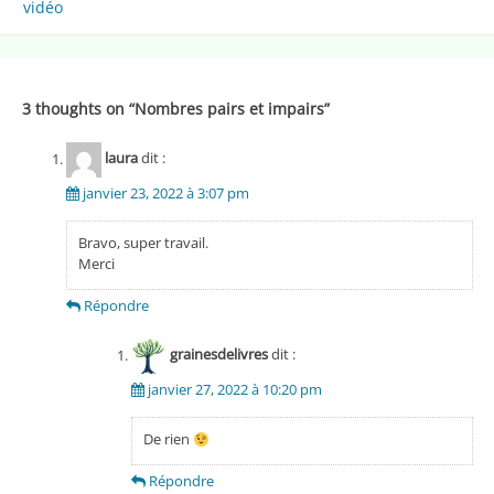
vidéo
de
l’article
3 thoughts on “
Nombres pairs et impairs
”
laura
dit :
janvier 23, 2022 à 3:07 pm
Bravo, super travail.
Merci
Répondre
grainesdelivres
dit :
janvier 27, 2022 à 10:20 pm
De rien
Répondre