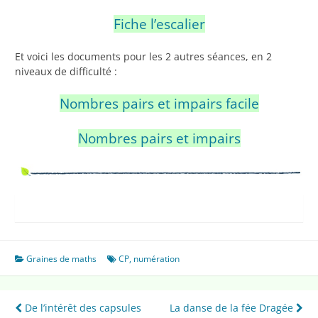
Fiche l’escalier
Et voici les documents pour les 2 autres séances, en 2
niveaux de difficulté :
Nombres pairs et impairs facile
Nombres pairs et impairs
Graines de maths
CP
,
numération
Navigation
De l’intérêt des capsules
La danse de la fée Dragée