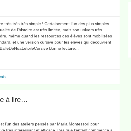
ivre très très très simple ! Certainement l’un des plus simples
lité de l’histoire est très limitée, mais son univers très
rendre, même quand les ressources des élèves sont mobilisées
tandard, et une version cursive pour les élèves qui découvrent
LaBalleDeNoa1étoileCursive Bonne lecture…
nts
re à lire…
est l’un des ateliers pensés par Maria Montessori pour
ouve très intéressant et efficace. Dès que l’enfant commence à