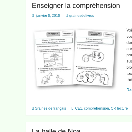
à
Enseigner la compréhension
la
bibliothèque
janvier 8, 2018
grainesdelivres
Voi
vou
des
com
po
su
bl
tex
th
Re
Graines de français
CE1
,
compréhension
,
CP
,
lecture
La balle de Noa