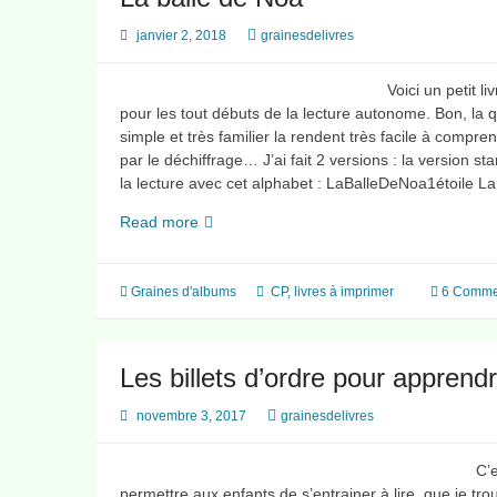
janvier 2, 2018
grainesdelivres
Voici un petit l
pour les tout débuts de la lecture autonome. Bon, la qua
simple et très familier la rendent très facile à comp
par le déchiffrage… J’ai fait 2 versions : la version s
la lecture avec cet alphabet : LaBalleDeNoa1étoile 
La
Read more
balle
de
Noa
Graines d'albums
CP
,
livres à imprimer
6 Comme
Les billets d’ordre pour apprend
novembre 3, 2017
grainesdelivres
C’
permettre aux enfants de s’entrainer à lire, que je tr