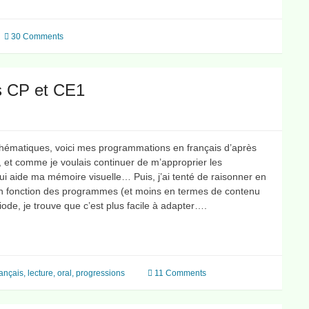
30 Comments
s CP et CE1
hématiques, voici mes programmations en français d’après
 et comme je voulais continuer de m’approprier les
ui aide ma mémoire visuelle… Puis, j’ai tenté de raisonner en
en fonction des programmes (et moins en termes de contenu
ode, je trouve que c’est plus facile à adapter….
rançais
,
lecture
,
oral
,
progressions
11 Comments