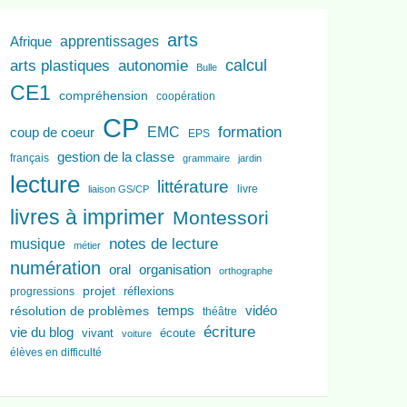
arts
apprentissages
Afrique
arts plastiques
autonomie
calcul
Bulle
CE1
compréhension
coopération
CP
EMC
formation
coup de coeur
EPS
gestion de la classe
français
grammaire
jardin
lecture
littérature
liaison GS/CP
livre
livres à imprimer
Montessori
notes de lecture
musique
métier
numération
oral
organisation
orthographe
projet
réflexions
progressions
résolution de problèmes
temps
vidéo
théâtre
écriture
vie du blog
vivant
écoute
voiture
élèves en difficulté