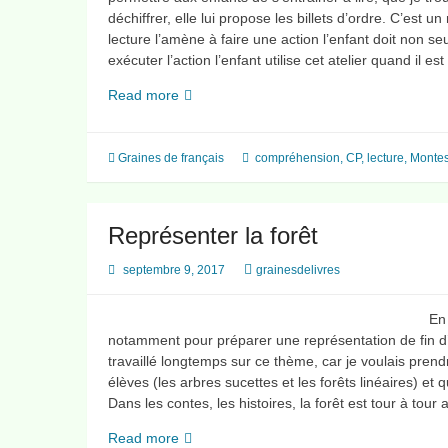
déchiffrer, elle lui propose les billets d’ordre. C’est un 
lecture l’amène à faire une action l’enfant doit non s
exécuter l’action l’enfant utilise cet atelier quand il e
Les
Read more
billets
d’ordre
pour
Graines de français
compréhension
,
CP
,
lecture
,
Montes
apprendre
à
lire…
Représenter la forêt
septembre 9, 2017
grainesdelivres
En 
notamment pour préparer une représentation de fin d’
travaillé longtemps sur ce thème, car je voulais pren
élèves (les arbres sucettes et les forêts linéaires) et 
Dans les contes, les histoires, la forêt est tour à tou
Représenter
Read more