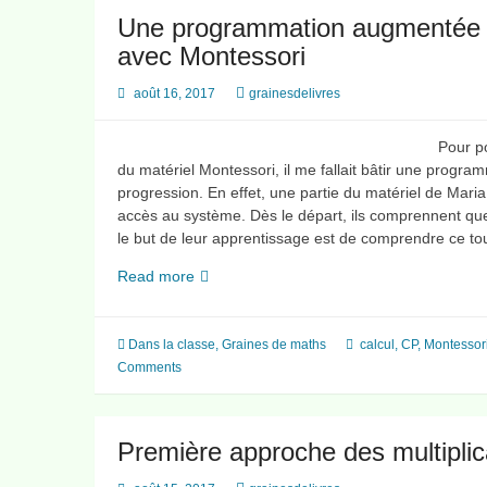
CE1
Une programmation augmentée e
avec Montessori
août 16, 2017
grainesdelivres
Pour po
du matériel Montessori, il me fallait bâtir une progra
progression. En effet, une partie du matériel de Mar
accès au système. Dès le départ, ils comprennent que l’
le but de leur apprentissage est de comprendre ce tou
Une
Read more
programmation
augmentée
en
Dans la classe
,
Graines de maths
calcul
,
CP
,
Montessor
« nombres
Comments
et
calcul »
CP
Première approche des multiplica
avec
Montessori