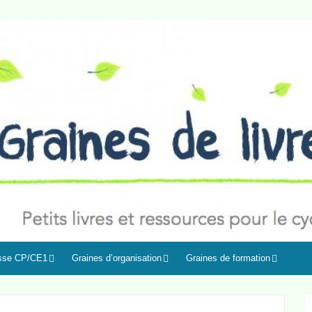
asse CP/CE1
Graines d’organisation
Graines de formation