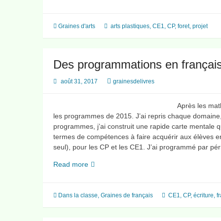
la
forêt
Graines d'arts
arts plastiques
,
CE1
,
CP
,
foret
,
projet
Des programmations en françai
août 31, 2017
grainesdelivres
Après les mat
les programmes de 2015. J’ai repris chaque domaine,
programmes, j’ai construit une rapide carte mentale q
termes de compétences à faire acquérir aux élèves 
seul), pour les CP et les CE1. J’ai programmé par péri
Des
Read more
programmations
en
français
Dans la classe
,
Graines de français
CE1
,
CP
,
écriture
,
f
CP
et