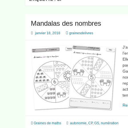
Mandalas des nombres
janvier 18, 2018
grainesdelivres
J’a
l’e
Ell
par
Ga
no
rep
act
te
Re
Graines de maths
autonomie
,
CP
,
GS
,
numération