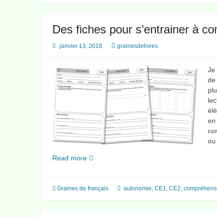
Des fiches pour s’entrainer à co
janvier 13, 2018
grainesdelivres
Je
de
pl
lec
él
en
com
ou
Des
Read more
fiches
pour
s’entrainer
Graines de français
autonomie
,
CE1
,
CE2
,
compréhens
à
comprendre