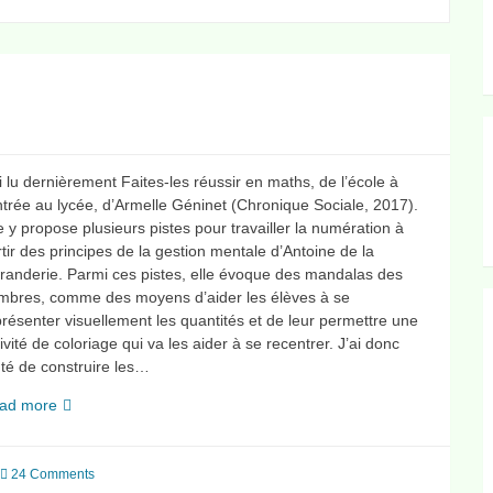
i lu dernièrement Faites-les réussir en maths, de l’école à
ntrée au lycée, d’Armelle Géninet (Chronique Sociale, 2017).
e y propose plusieurs pistes pour travailler la numération à
tir des principes de la gestion mentale d’Antoine de la
randerie. Parmi ces pistes, elle évoque des mandalas des
mbres, comme des moyens d’aider les élèves à se
résenter visuellement les quantités et de leur permettre une
ivité de coloriage qui va les aider à se recentrer. J’ai donc
nté de construire les…
Mandalas
ad more
des
nombres
24 Comments