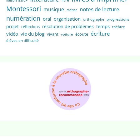
livre
liaison GS/CP
Montessori
notes de lecture
musique
métier
numération
oral
organisation
progressions
orthographe
temps
projet
résolution de problèmes
réflexions
théâtre
écriture
vidéo
vie du blog
vivant
écoute
voiture
élèves en difficulté