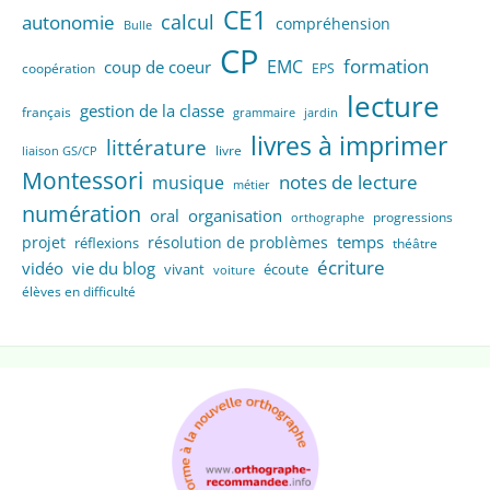
CE1
calcul
autonomie
compréhension
Bulle
CP
formation
EMC
coup de coeur
coopération
EPS
lecture
gestion de la classe
français
grammaire
jardin
livres à imprimer
littérature
livre
liaison GS/CP
Montessori
notes de lecture
musique
métier
numération
oral
organisation
progressions
orthographe
temps
projet
résolution de problèmes
réflexions
théâtre
écriture
vidéo
vie du blog
vivant
écoute
voiture
élèves en difficulté