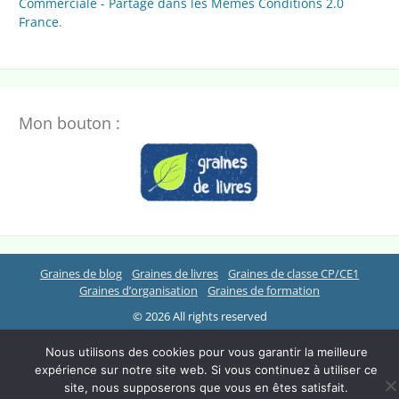
Commerciale - Partage dans les Mêmes Conditions 2.0
France
.
Mon bouton :
Graines de blog
Graines de livres
Graines de classe CP/CE1
Graines d’organisation
Graines de formation
© 2026 All rights reserved
Nous utilisons des cookies pour vous garantir la meilleure
expérience sur notre site web. Si vous continuez à utiliser ce
site, nous supposerons que vous en êtes satisfait.