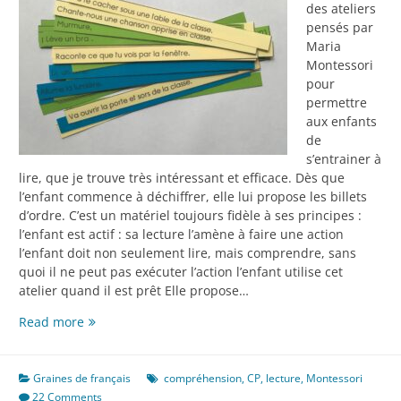
des ateliers
pensés par
Maria
Montessori
pour
permettre
aux enfants
de
s’entrainer à
lire, que je trouve très intéressant et efficace. Dès que
l’enfant commence à déchiffrer, elle lui propose les billets
d’ordre. C’est un matériel toujours fidèle à ses principes :
l’enfant est actif : sa lecture l’amène à faire une action
l’enfant doit non seulement lire, mais comprendre, sans
quoi il ne peut pas exécuter l’action l’enfant utilise cet
atelier quand il est prêt Elle propose…
Les
Read more
billets
d’ordre
pour
Graines de français
compréhension
,
CP
,
lecture
,
Montessori
apprendre
22 Comments