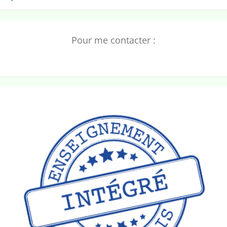
à
lire…
Pour me contacter :