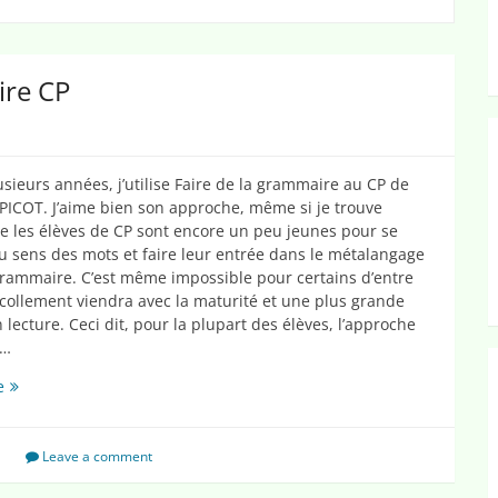
ire CP
sieurs années, j’utilise Faire de la grammaire au CP de
PICOT. J’aime bien son approche, même si je trouve
e les élèves de CP sont encore un peu jeunes pour se
u sens des mots et faire leur entrée dans le métalangage
grammaire. C’est même impossible pour certains d’entre
collement viendra avec la maturité et une plus grande
 lecture. Ceci dit, pour la plupart des élèves, l’approche
t…
Une
e
carte
mentale
en
Leave a comment
grammaire