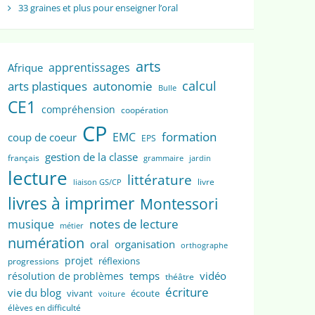
33 graines et plus pour enseigner l’oral
arts
apprentissages
Afrique
calcul
arts plastiques
autonomie
Bulle
CE1
compréhension
coopération
CP
formation
EMC
coup de coeur
EPS
gestion de la classe
français
grammaire
jardin
lecture
littérature
livre
liaison GS/CP
livres à imprimer
Montessori
notes de lecture
musique
métier
numération
oral
organisation
orthographe
projet
réflexions
progressions
temps
vidéo
résolution de problèmes
théâtre
écriture
vie du blog
vivant
écoute
voiture
élèves en difficulté