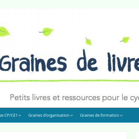
sse CP/CE1
Graines d’organisation
Graines de formation