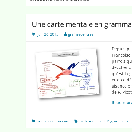
Une carte mentale en gramma
juin 20, 2015
grainesdelivres
Depuis plu
Françoise 
parfois qu
décoller d
qu’est la 
eux, ce dé
aisance en
de F. Pico
Read mor
Graines de français
carte mentale
,
CP
,
grammaire