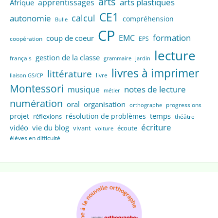
arts
arts plastiques
apprentissages
Afrique
CE1
calcul
autonomie
compréhension
Bulle
CP
formation
EMC
coup de coeur
coopération
EPS
lecture
gestion de la classe
français
grammaire
jardin
livres à imprimer
littérature
livre
liaison GS/CP
Montessori
notes de lecture
musique
métier
numération
oral
organisation
progressions
orthographe
temps
projet
résolution de problèmes
réflexions
théâtre
écriture
vidéo
vie du blog
vivant
écoute
voiture
élèves en difficulté