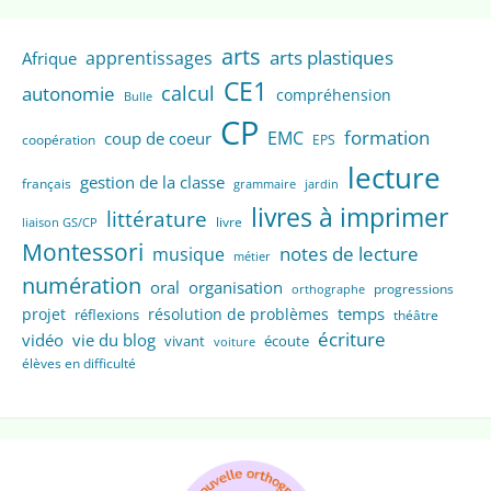
arts
arts plastiques
apprentissages
Afrique
CE1
calcul
autonomie
compréhension
Bulle
CP
formation
EMC
coup de coeur
coopération
EPS
lecture
gestion de la classe
français
grammaire
jardin
livres à imprimer
littérature
livre
liaison GS/CP
Montessori
notes de lecture
musique
métier
numération
oral
organisation
progressions
orthographe
temps
projet
résolution de problèmes
réflexions
théâtre
écriture
vidéo
vie du blog
vivant
écoute
voiture
élèves en difficulté