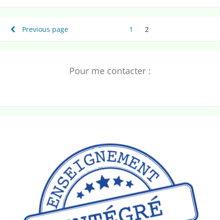
Pagination
Previous page
1
Page
2
Page
des
publications
Pour me contacter :