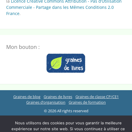
la
Licence Creative Commons Attribution - Pas d’Utilisation
Commerciale - Partage dans les Mêmes Conditions 2.0
France
.
Mon bouton :
Graines de blog
Graines de livres
Graines de classe CP/CE1
Graines d’organisation
Graines de formation
© 2026 All rights reserved
Nous utilisons des cookies pour vous garantir la meilleure
expérience sur notre site web. Si vous continuez à utiliser ce