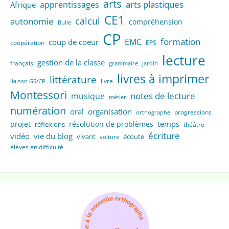
arts
arts plastiques
apprentissages
Afrique
CE1
calcul
autonomie
compréhension
Bulle
CP
formation
EMC
coup de coeur
coopération
EPS
lecture
gestion de la classe
français
grammaire
jardin
livres à imprimer
littérature
livre
liaison GS/CP
Montessori
notes de lecture
musique
métier
numération
oral
organisation
progressions
orthographe
temps
projet
résolution de problèmes
réflexions
théâtre
écriture
vidéo
vie du blog
vivant
écoute
voiture
élèves en difficulté