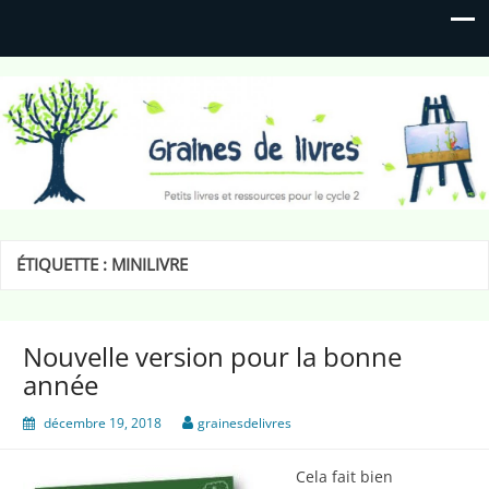
Graines de livres
Petits livres et ressources pour le cycle 2
ÉTIQUETTE :
MINILIVRE
Nouvelle version pour la bonne
année
décembre 19, 2018
grainesdelivres
Cela fait bien