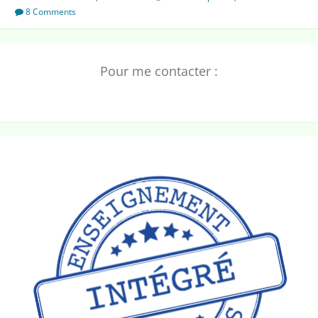
bonne
8 Comments
année
Pour me contacter :