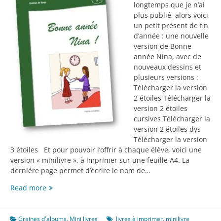
longtemps que je n’ai
plus publié, alors voici
un petit présent de fin
d’année : une nouvelle
version de Bonne
année Nina, avec de
nouveaux dessins et
plusieurs versions :
Télécharger la version
2 étoiles Télécharger la
version 2 étoiles
cursives Télécharger la
version 2 étoiles dys
Télécharger la version
3 étoiles Et pour pouvoir l’offrir à chaque élève, voici une
version « minilivre », à imprimer sur une feuille A4. La
dernière page permet d’écrire le nom de…
Nouvelle
Read more
version
pour
la
Graines d'albums
,
Mini livres
livres à imprimer
,
minilivre