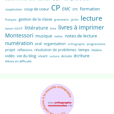
CP
formation
EMC
coup de coeur
coopération
EPS
lecture
gestion de la classe
français
grammaire
jardin
livres à imprimer
littérature
livre
liaison GS/CP
Montessori
notes de lecture
musique
métier
numération
oral
organisation
progressions
orthographe
temps
projet
résolution de problèmes
réflexions
théâtre
écriture
vidéo
vie du blog
vivant
écoute
voiture
élèves en difficulté