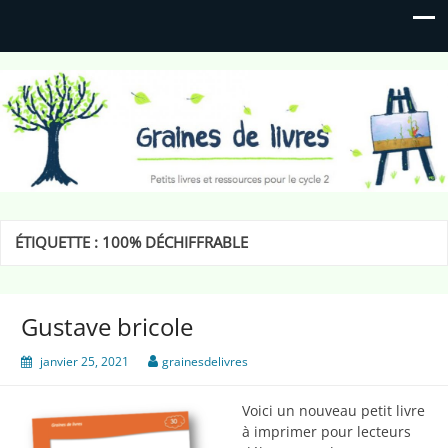
Graines de livres
Petits livres et ressources pour le cycle 2
ÉTIQUETTE :
100% DÉCHIFFRABLE
Gustave bricole
janvier 25, 2021
grainesdelivres
Voici un nouveau petit livre
à imprimer pour lecteurs