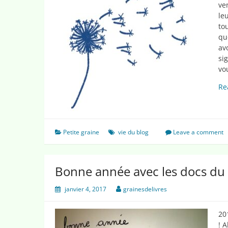
ve
le
to
qu
av
si
vo
Re
Petite graine
vie du blog
Leave a comment
Bonne année avec les docs du
janvier 4, 2017
grainesdelivres
20
! 