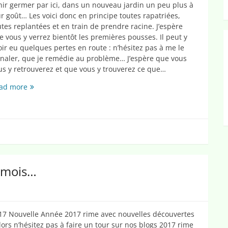
nir germer par ici, dans un nouveau jardin un peu plus à
ur goût… Les voici donc en principe toutes rapatriées,
utes replantées et en train de prendre racine. J’espère
e vous y verrez bientôt les premières pousses. Il peut y
oir eu quelques pertes en route : n’hésitez pas à me le
gnaler, que je remédie au problème… J’espère que vous
us y retrouverez et que vous y trouverez ce que…
Mon
ad more
nouveau
jardin
(euh,
blog…)
 mois…
17 Nouvelle Année 2017 rime avec nouvelles découvertes
Alors n’hésitez pas à faire un tour sur nos blogs 2017 rime