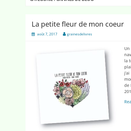
La petite fleur de mon coeur
août 7, 2017
grainesdelivres
Un 
nav
la 
pla
j’a
mon
de 
201
Re