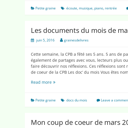
la
musique
Petite graine
écoute
,
musique
,
piano
,
rentrée
pour
une
rentrée
Les documents du mois de ma
avec
le
juin 5, 2016
grainesdelivres
sourire
!
Cette semaine, la CPB a fêté ses 5 ans. 5 ans de p
également de partages avec vous, lecteurs plus o
faire découvrir nos réflexions. Ces réflexions sont 
de coeur de la CPB Les doc’ du mois Vous êtes nom
Les
Read more
documents
du
mois
Petite graine
docs du mois
Leave a commen
de
mai
2016
Mon coup de coeur de mars 2