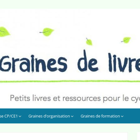
sse CP/CE1
Graines d’organisation
Graines de formation