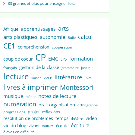
33 graines et plus pour enseigner l’oral
arts
apprentissages
Afrique
calcul
arts plastiques
autonomie
Bulle
CE1
compréhension
coopération
CP
formation
EMC
coup de coeur
EPS
gestion de la classe
français
grammaire
jardin
lecture
littérature
livre
liaison GS/CP
livres à imprimer
Montessori
notes de lecture
musique
métier
numération
oral
organisation
orthographe
projet
réflexions
progressions
temps
vidéo
résolution de problèmes
théâtre
écriture
vie du blog
vivant
écoute
voiture
élèves en difficulté