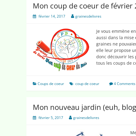
:
Mon coup de coeur de février
5
minutes
février 14, 2017
grainesdelivres
d’oral
!
Je vous emmène en S
aussi dans la mise 
graines ne pouvaien
elle leur propose u
donc découvrir les 
tous les coups de c
Coups de coeur
coup de coeur
4 Comments
Mon nouveau jardin (euh, blo
février 5, 2017
grainesdelivres
Me