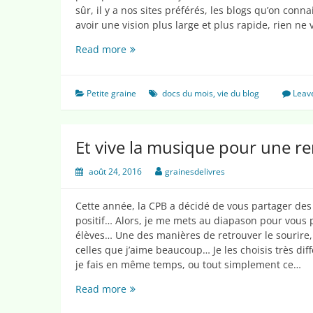
sûr, il y a nos sites préférés, les blogs qu’on con
avoir une vision plus large et plus rapide, rien ne
En
Read more
suivant
les
docs
Petite graine
docs du mois
,
vie du blog
Leav
du
mois…
Et vive la musique pour une ren
août 24, 2016
grainesdelivres
Cette année, la CPB a décidé de vous partager de
positif… Alors, je me mets au diapason pour vous 
élèves… Une des manières de retrouver le sourire,
celles que j’aime beaucoup… Je les choisis très di
je fais en même temps, ou tout simplement ce…
Et
Read more
vive