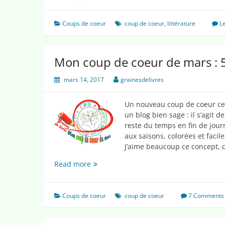
Coups de coeur
coup de coeur
,
littérature
L
Mon coup de coeur de mars : 5
mars 14, 2017
grainesdelivres
Un nouveau coup de coeur ce m
un blog bien sage : il s’agit d
reste du temps en fin de jour
aux saisons, colorées et facile
J’aime beaucoup ce concept, q
Mon
Read more
coup
de
coeur
Coups de coeur
coup de coeur
7 Comments
de
mars