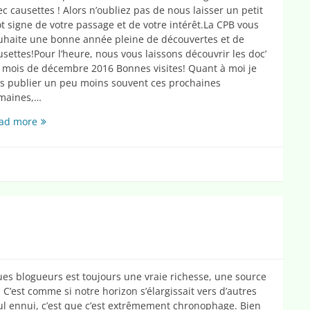
ec causettes ! Alors n’oubliez pas de nous laisser un petit
t signe de votre passage et de votre intérêt.La CPB vous
uhaite une bonne année pleine de découvertes et de
usettes!Pour l’heure, nous vous laissons découvrir les doc’
 mois de décembre 2016 Bonnes visites! Quant à moi je
is publier un peu moins souvent ces prochaines
maines,…
Bonne
ad more
année
avec
les
docs
du
mois…
es blogueurs est toujours une vraie richesse, une source
C’est comme si notre horizon s’élargissait vers d’autres
seul ennui, c’est que c’est extrêmement chronophage. Bien