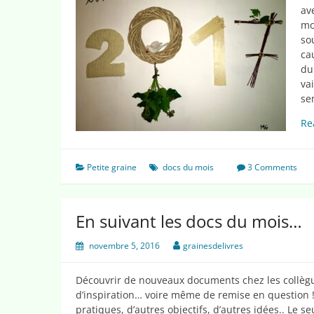
av
mo
so
ca
du
va
se
Re
Petite graine
docs du mois
3 Comments
En suivant les docs du mois…
novembre 5, 2016
grainesdelivres
Découvrir de nouveaux documents chez les collègu
d’inspiration… voire même de remise en question ! 
pratiques, d’autres objectifs, d’autres idées.. Le 