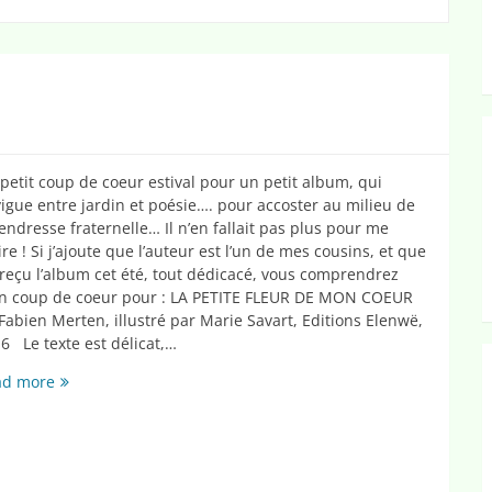
petit coup de coeur estival pour un petit album, qui
igue entre jardin et poésie…. pour accoster au milieu de
tendresse fraternelle… Il n’en fallait pas plus pour me
ire ! Si j’ajoute que l’auteur est l’un de mes cousins, et que
i reçu l’album cet été, tout dédicacé, vous comprendrez
 coup de coeur pour : LA PETITE FLEUR DE MON COEUR
Fabien Merten, illustré par Marie Savart, Editions Elenwë,
6 Le texte est délicat,…
La
ad more
petite
fleur
de
mon