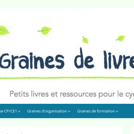
sse CP/CE1
Graines d’organisation
Graines de formation