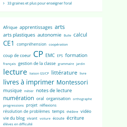
33 graines et plus pour enseigner l’oral
arts
apprentissages
Afrique
calcul
arts plastiques
autonomie
Bulle
CE1
compréhension
coopération
CP
formation
EMC
coup de coeur
EPS
gestion de la classe
français
grammaire
jardin
lecture
littérature
livre
liaison GS/CP
livres à imprimer
Montessori
notes de lecture
musique
métier
numération
oral
organisation
orthographe
projet
réflexions
progressions
temps
vidéo
résolution de problèmes
théâtre
écriture
vie du blog
vivant
écoute
voiture
élèves en difficulté