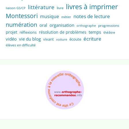
livres à imprimer
littérature
livre
liaison GS/CP
Montessori
notes de lecture
musique
métier
numération
oral
organisation
progressions
orthographe
temps
projet
résolution de problèmes
réflexions
théâtre
écriture
vidéo
vie du blog
vivant
écoute
voiture
élèves en difficulté