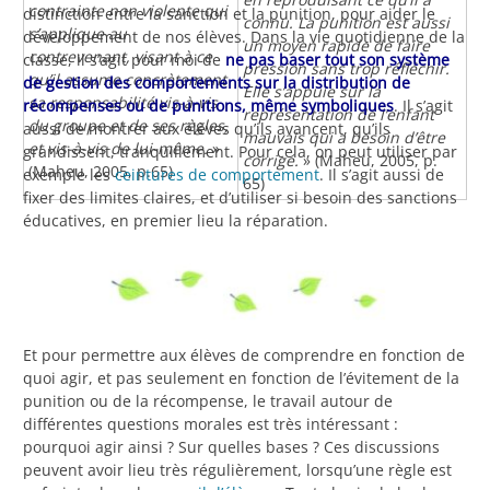
contrainte non violente qui
distinction entre la sanction et la punition, pour aider le
connu. La punition est aussi
s’applique au
développement de nos élèves. Dans la vie quotidienne de la
un moyen rapide de faire
contrevenant, visant à ce
classe, il s’agit pour moi de
ne pas baser tout son système
pression sans trop réfléchir.
qu’il assume concrètement
de gestion des comportements sur la distribution de
Elle s’appuie sur la
sa responsabilité vis-à-vis
récompenses ou de punitions, même symboliques
. Il s’agit
représentation de l’enfant
du groupe et de ses règles,
aussi de montrer aux élèves qu’ils avancent, qu’ils
mauvais qui a besoin d’être
et vis-à-vis de lui-même.
»
grandissent, tranquillement. Pour cela, on peut utiliser par
corrigé.
» (Maheu, 2005, p.
(Maheu, 2005, p.65)
exemple les
ceintures de comportement
. Il s’agit aussi de
65)
fixer des limites claires, et d’utiliser si besoin des sanctions
éducatives, en premier lieu la réparation.
Et pour permettre aux élèves de comprendre en fonction de
quoi agir, et pas seulement en fonction de l’évitement de la
punition ou de la récompense, le travail autour de
différentes questions morales est très intéressant :
pourquoi agir ainsi ? Sur quelles bases ? Ces discussions
peuvent avoir lieu très régulièrement, lorsqu’une règle est