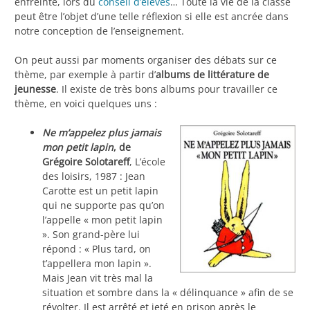
enfreinte, lors du
conseil d’élèves
… Toute la vie de la classe
peut être l’objet d’une telle réflexion si elle est ancrée dans
notre conception de l’enseignement.
On peut aussi par moments organiser des débats sur ce
thème, par exemple à partir d’
albums de littérature de
jeunesse
. Il existe de très bons albums pour travailler ce
thème, en voici quelques uns :
Ne m’appelez plus jamais
mon petit lapin
, de
Grégoire Solotareff
, L’école
des loisirs, 1987 : Jean
Carotte est un petit lapin
qui ne supporte pas qu’on
l’appelle « mon petit lapin
». Son grand-père lui
répond : « Plus tard, on
t’appellera mon lapin ».
Mais Jean vit très mal la
situation et sombre dans la « délinquance » afin de se
révolter. Il est arrêté et jeté en prison après le