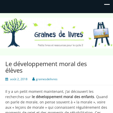
Graines de livres
Petits livres et ressources pour le cycle 2
Le développement moral des
élèves
août 2, 2018
grainesdelivres
Il y a un petit moment maintenant, j’ai découvert les
recherches sur
le développement moral des enfants
. Quand
on parle de morale, on pense souvent à « la morale », voire
aux « leçons de morale » qui connaissent régulièrement des
moments de rejet et des moments de réhabilitation. Ces