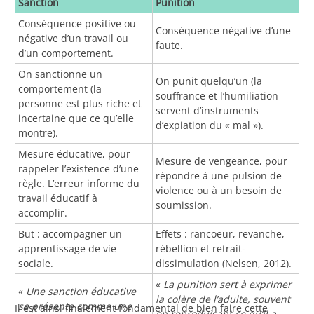
Sanction
Punition
Conséquence positive ou
Conséquence négative d’une
négative d’un travail ou
faute.
d’un comportement.
On sanctionne un
On punit quelqu’un (la
comportement (la
souffrance et l’humiliation
personne est plus riche et
servent d’instruments
incertaine que ce qu’elle
d’expiation du « mal »).
montre).
Mesure éducative, pour
Mesure de vengeance, pour
rappeler l’existence d’une
répondre à une pulsion de
règle. L’erreur informe du
violence ou à un besoin de
travail éducatif à
soumission.
accomplir.
But : accompagner un
Effets : rancoeur, revanche,
apprentissage de vie
rébellion et retrait-
sociale.
dissimulation (Nelsen, 2012).
«
La punition sert à exprimer
«
Une sanction éducative
la colère de l’adulte, souvent
se présente comme une
Il est ainsi finalement fondamental de bien faire cette
en reproduisant ce qu’il a