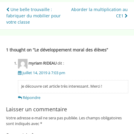
Navigation
Une belle trouvaille :
Aborder la multiplication au
fabriquer du mobilier pour
CE1
de
votre classe
l’article
1 thought on “
Le développement moral des élèves
”
myriam RIDEAU
dit :
juillet 14, 2019 à 7:03 pm
Je découvre cet article très interessant. Merci !
Répondre
Laisser un commentaire
Votre adresse e-mail ne sera pas publiée.
Les champs obligatoires
sont indiqués avec
*