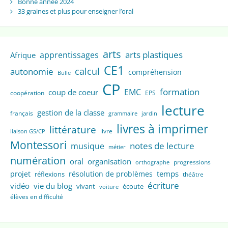
Bonne année 2024
33 graines et plus pour enseigner l’oral
arts
arts plastiques
apprentissages
Afrique
CE1
calcul
autonomie
compréhension
Bulle
CP
formation
EMC
coup de coeur
coopération
EPS
lecture
gestion de la classe
français
grammaire
jardin
livres à imprimer
littérature
livre
liaison GS/CP
Montessori
notes de lecture
musique
métier
numération
oral
organisation
progressions
orthographe
temps
projet
résolution de problèmes
réflexions
théâtre
écriture
vidéo
vie du blog
vivant
écoute
voiture
élèves en difficulté