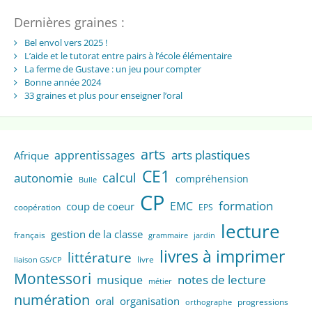
Dernières graines :
Bel envol vers 2025 !
L’aide et le tutorat entre pairs à l’école élémentaire
La ferme de Gustave : un jeu pour compter
Bonne année 2024
33 graines et plus pour enseigner l’oral
arts
arts plastiques
apprentissages
Afrique
CE1
calcul
autonomie
compréhension
Bulle
CP
formation
EMC
coup de coeur
coopération
EPS
lecture
gestion de la classe
français
grammaire
jardin
livres à imprimer
littérature
livre
liaison GS/CP
Montessori
notes de lecture
musique
métier
numération
oral
organisation
progressions
orthographe