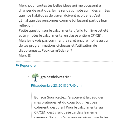
Merci pour toutes tes belles idées qui me poussent à
changer de pratique. Je me rends compte au fil des années
que nos habitudes de travail doivent évoluer et c’est
génial que des personnes comme toi fassent part de leur
réflexion !
Petite question sur le calcul mental : j’ai lu ton livre cet été
et tu y notes le calcul mental en classe entière CP-CE1.
Mais je ne vois pas comment faire, et encore moins au vu
de tes programmations ci-dessus et l’utilisation de
diaporamas … Peux-tu m’éclairer ?
Merci !!!
Répondre
grainesdelivres
dit :
septembre 23, 2018 à 7:49 pm
Bonsoir Souriicette… J’ai souvent fait évoluer
mes pratiques, et du coup tout n’est pas
cohérent, c’est vrai ! Pour le calcul mental au
CP/CE1, c’est vrai que je gardais le même
créneau. Du coup j’alternais un niveau sur fiche