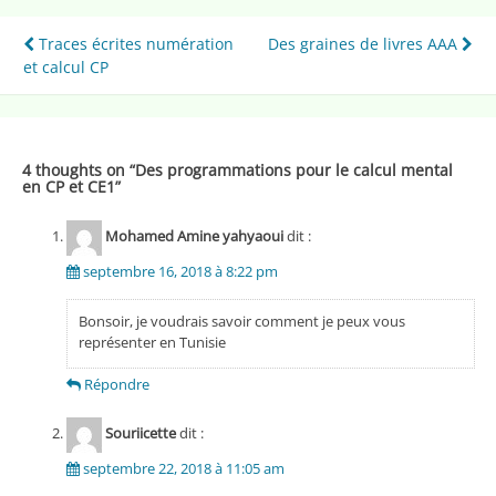
Navigation
Traces écrites numération
Des graines de livres AAA
et calcul CP
de
l’article
4 thoughts on “
Des programmations pour le calcul mental
en CP et CE1
”
Mohamed Amine yahyaoui
dit :
septembre 16, 2018 à 8:22 pm
Bonsoir, je voudrais savoir comment je peux vous
représenter en Tunisie
Répondre
Souriicette
dit :
septembre 22, 2018 à 11:05 am