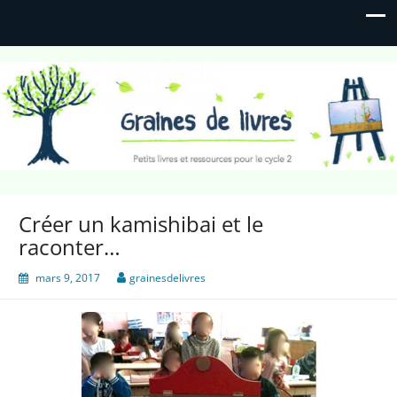
Graines de livres
Petits livres et ressources pour le cycle 2
Créer un kamishibai et le
raconter…
mars 9, 2017
grainesdelivres