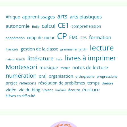
arts
arts plastiques
apprentissages
Afrique
CE1
calcul
autonomie
compréhension
Bulle
CP
formation
EMC
coup de coeur
coopération
EPS
lecture
gestion de la classe
français
grammaire
jardin
livres à imprimer
littérature
livre
liaison GS/CP
Montessori
notes de lecture
musique
métier
numération
oral
organisation
progressions
orthographe
temps
projet
résolution de problèmes
réflexions
théâtre
écriture
vidéo
vie du blog
vivant
écoute
voiture
élèves en difficulté