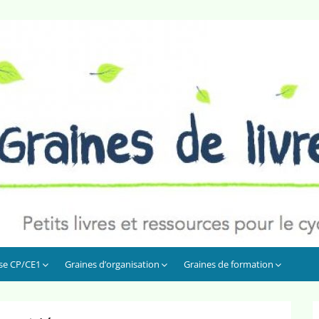
sse CP/CE1
Graines d’organisation
Graines de formation