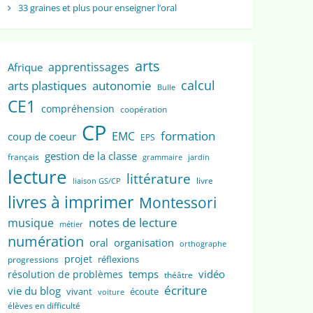
33 graines et plus pour enseigner l’oral
arts
apprentissages
Afrique
calcul
arts plastiques
autonomie
Bulle
CE1
compréhension
coopération
CP
formation
EMC
coup de coeur
EPS
gestion de la classe
français
grammaire
jardin
lecture
littérature
livre
liaison GS/CP
livres à imprimer
Montessori
notes de lecture
musique
métier
numération
oral
organisation
orthographe
projet
réflexions
progressions
temps
vidéo
résolution de problèmes
théâtre
écriture
vie du blog
vivant
écoute
voiture
élèves en difficulté