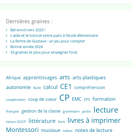
Dernières graines :
Bel envol vers 2025 !
L’aide et le tutorat entre pairs à l’école élémentaire
La ferme de Gustave : un jeu pour compter
Bonne année 2024
33 graines et plus pour enseigner l’oral
arts
arts plastiques
apprentissages
Afrique
CE1
calcul
autonomie
compréhension
Bulle
CP
formation
EMC
coup de coeur
coopération
EPS
lecture
gestion de la classe
français
grammaire
jardin
livres à imprimer
littérature
livre
liaison GS/CP
Montessori
notes de lecture
musique
métier