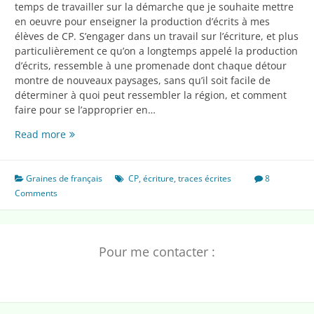
temps de travailler sur la démarche que je souhaite mettre
en oeuvre pour enseigner la production d’écrits à mes
élèves de CP. S’engager dans un travail sur l’écriture, et plus
particulièrement ce qu’on a longtemps appelé la production
d’écrits, ressemble à une promenade dont chaque détour
montre de nouveaux paysages, sans qu’il soit facile de
déterminer à quoi peut ressembler la région, et comment
faire pour se l’approprier en…
Ma
Read more
démarche
en
production
Graines de français
CP
,
écriture
,
traces écrites
8
d’écrits
Comments
pour
les
CP
Pour me contacter :