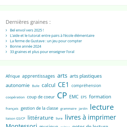
Dernières graines :
Bel envol vers 2025 !
L’aide et le tutorat entre pairs à l’école élémentaire
La ferme de Gustave : un jeu pour compter
Bonne année 2024
33 graines et plus pour enseigner l’oral
arts
arts plastiques
apprentissages
Afrique
CE1
calcul
autonomie
compréhension
Bulle
CP
formation
EMC
coup de coeur
coopération
EPS
lecture
gestion de la classe
français
grammaire
jardin
livres à imprimer
littérature
livre
liaison GS/CP
Montessori
notes de lecture
musique