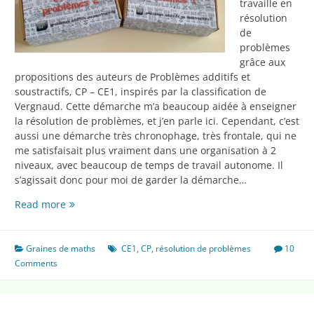
travaille en
résolution
de
problèmes
grâce aux
propositions des auteurs de Problèmes additifs et
soustractifs, CP – CE1, inspirés par la classification de
Vergnaud. Cette démarche m’a beaucoup aidée à enseigner
la résolution de problèmes, et j’en parle ici. Cependant, c’est
aussi une démarche très chronophage, très frontale, qui ne
me satisfaisait plus vraiment dans une organisation à 2
niveaux, avec beaucoup de temps de travail autonome. Il
s’agissait donc pour moi de garder la démarche…
Les
Read more
boites
à
problèmes
Graines de maths
CE1
,
CP
,
résolution de problèmes
10
Comments