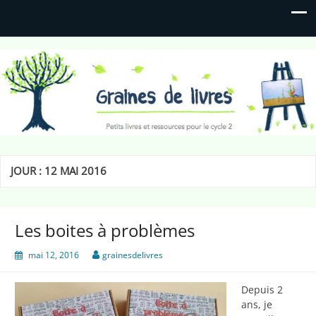
Graines de livres
Petits livres et ressources pour le cycle 2
JOUR :
12 MAI 2016
Les boites à problèmes
mai 12, 2016
grainesdelivres
Depuis 2
ans, je