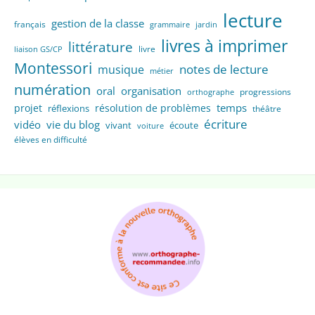
lecture
gestion de la classe
français
grammaire
jardin
livres à imprimer
littérature
livre
liaison GS/CP
Montessori
notes de lecture
musique
métier
numération
oral
organisation
progressions
orthographe
temps
projet
résolution de problèmes
réflexions
théâtre
écriture
vidéo
vie du blog
vivant
écoute
voiture
élèves en difficulté