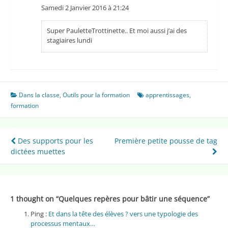
Samedi 2 Janvier 2016 à 21:24
Super PauletteTrottinette.. Et moi aussi j’ai des
stagiaires lundi
Dans la classe
,
Outils pour la formation
apprentissages
,
formation
Navigation
Des supports pour les
Première petite pousse de tag
dictées muettes
de
l’article
1 thought on “
Quelques repères pour bâtir une séquence
”
Ping :
Et dans la tête des élèves ? vers une typologie des
processus mentaux…