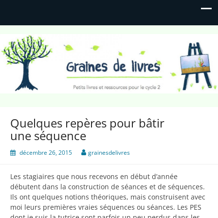
Graines de livres
Petits livres et ressources pour le cycle 2
Quelques repères pour bâtir
une séquence
décembre 26, 2015
grainesdelivres
Les stagiaires que nous recevons en début d’année
débutent dans la construction de séances et de séquences.
Ils ont quelques notions théoriques, mais construisent avec
moi leurs premières vraies séquences ou séances. Les PES
dont je suis la tutrice sont parfois un peu perdus dans les