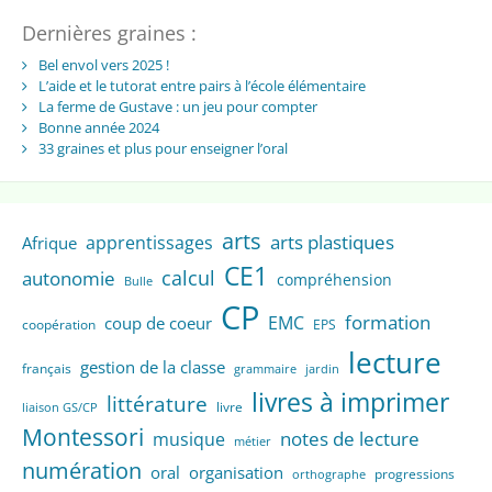
Dernières graines :
Bel envol vers 2025 !
L’aide et le tutorat entre pairs à l’école élémentaire
La ferme de Gustave : un jeu pour compter
Bonne année 2024
33 graines et plus pour enseigner l’oral
arts
arts plastiques
apprentissages
Afrique
CE1
calcul
autonomie
compréhension
Bulle
CP
formation
EMC
coup de coeur
coopération
EPS
lecture
gestion de la classe
français
grammaire
jardin
livres à imprimer
littérature
livre
liaison GS/CP
Montessori
notes de lecture
musique
métier
numération
oral
organisation
progressions
orthographe