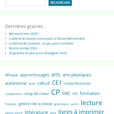
RECHERCHER
Dernières graines :
Bel envol vers 2025 !
L’aide et le tutorat entre pairs à l’école élémentaire
La ferme de Gustave : un jeu pour compter
Bonne année 2024
33 graines et plus pour enseigner l’oral
arts
arts plastiques
apprentissages
Afrique
CE1
calcul
autonomie
compréhension
Bulle
CP
formation
EMC
coup de coeur
coopération
EPS
lecture
gestion de la classe
français
grammaire
jardin
livres à imprimer
littérature
livre
liaison GS/CP