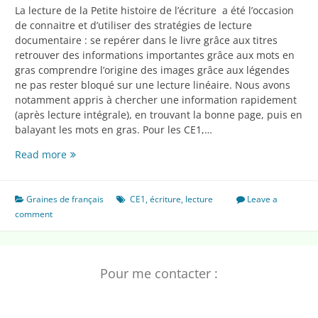
La lecture de la Petite histoire de l’écriture a été l’occasion
de connaitre et d’utiliser des stratégies de lecture
documentaire : se repérer dans le livre grâce aux titres
retrouver des informations importantes grâce aux mots en
gras comprendre l’origine des images grâce aux légendes
ne pas rester bloqué sur une lecture linéaire. Nous avons
notamment appris à chercher une information rapidement
(après lecture intégrale), en trouvant la bonne page, puis en
balayant les mots en gras. Pour les CE1,…
Apprendre
Read more
à
lire
un
Graines de français
CE1
,
écriture
,
lecture
Leave a
documentaire
comment
autour
de
l’écriture
Pour me contacter :