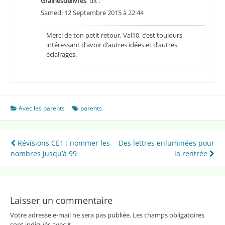
Grainesdelivres
dit :
Samedi 12 Septembre 2015 à 22:44
Merci de ton petit retour, Val10, c’est toujours
intéressant d’avoir d’autres idées et d’autres
éclairages.
Avec les parents
parents
Navigation
Révisions CE1 : nommer les
Des lettres enluminées pour
nombres jusqu’à 99
la rentrée
de
l’article
Laisser un commentaire
Votre adresse e-mail ne sera pas publiée.
Les champs obligatoires
sont indiqués avec
*