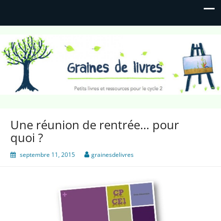
Graines de livres
Petits livres et ressources pour le cycle 2
Une réunion de rentrée… pour
quoi ?
septembre 11, 2015
grainesdelivres