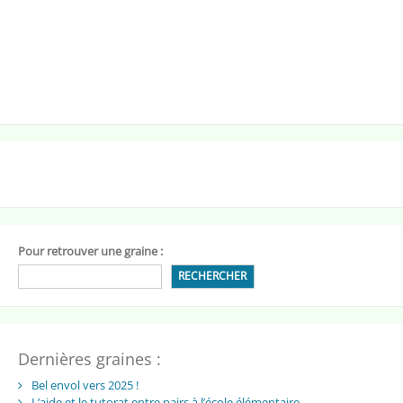
Pour retrouver une graine :
RECHERCHER
Dernières graines :
Bel envol vers 2025 !
L’aide et le tutorat entre pairs à l’école élémentaire