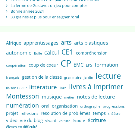
La ferme de Gustave : un jeu pour compter
Bonne année 2024
33 graines et plus pour enseigner l’oral
arts
arts plastiques
apprentissages
Afrique
CE1
calcul
autonomie
compréhension
Bulle
CP
formation
EMC
coup de coeur
coopération
EPS
lecture
gestion de la classe
français
grammaire
jardin
livres à imprimer
littérature
livre
liaison GS/CP
Montessori
notes de lecture
musique
métier
numération
oral
organisation
progressions
orthographe
temps
projet
résolution de problèmes
réflexions
théâtre
écriture
vidéo
vie du blog
vivant
écoute
voiture
élèves en difficulté