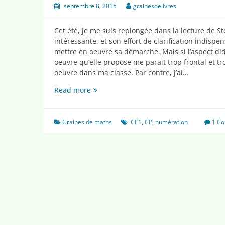
septembre 8, 2015
grainesdelivres
Cet été, je me suis replongée dans la lecture de St
intéressante, et son effort de clarification indispen
mettre en oeuvre sa démarche. Mais si l’aspect di
oeuvre qu’elle propose me parait trop frontal et tr
oeuvre dans ma classe. Par contre, j’ai…
Le
Read more
nombre
de…
avec
Graines de maths
CE1
,
CP
,
numération
1 C
Stella
Baruk