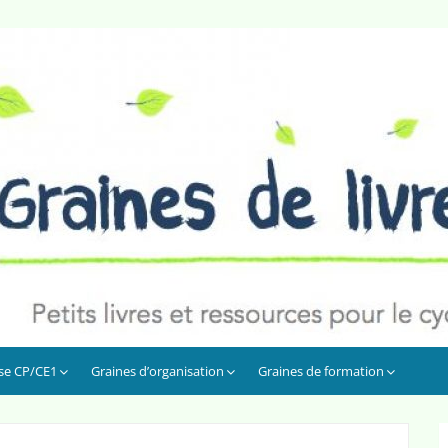
sse CP/CE1
Graines d’organisation
Graines de formation