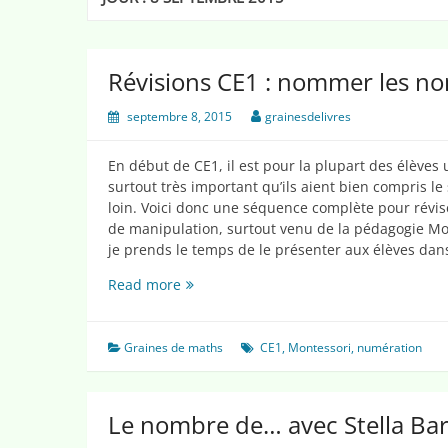
Révisions CE1 : nommer les no
septembre 8, 2015
grainesdelivres
En début de CE1, il est pour la plupart des élèves 
surtout très important qu’ils aient bien compris l
loin. Voici donc une séquence complète pour révis
de manipulation, surtout venu de la pédagogie Mo
je prends le temps de le présenter aux élèves da
Révisions
Read more
CE1
:
nommer
Graines de maths
CE1
,
Montessori
,
numération
les
nombres
jusqu’à
Le nombre de… avec Stella Ba
99