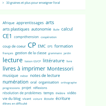
33 graines et plus pour enseigner l’oral
arts
apprentissages
Afrique
calcul
arts plastiques
autonomie
Bulle
CE1
compréhension
coopération
CP
formation
EMC
coup de coeur
EPS
gestion de la classe
français
grammaire
jardin
lecture
littérature
livre
liaison GS/CP
livres à imprimer
Montessori
notes de lecture
musique
métier
numération
oral
organisation
orthographe
projet
réflexions
progressions
temps
vidéo
résolution de problèmes
théâtre
écriture
vie du blog
vivant
écoute
voiture
élèves en difficulté