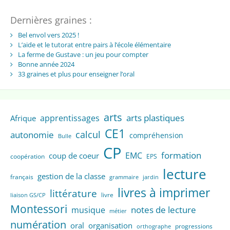
Dernières graines :
Bel envol vers 2025 !
L’aide et le tutorat entre pairs à l’école élémentaire
La ferme de Gustave : un jeu pour compter
Bonne année 2024
33 graines et plus pour enseigner l’oral
arts
arts plastiques
apprentissages
Afrique
CE1
calcul
autonomie
compréhension
Bulle
CP
formation
EMC
coup de coeur
coopération
EPS
lecture
gestion de la classe
français
grammaire
jardin
livres à imprimer
littérature
livre
liaison GS/CP
Montessori
notes de lecture
musique
métier
numération
oral
organisation
progressions
orthographe