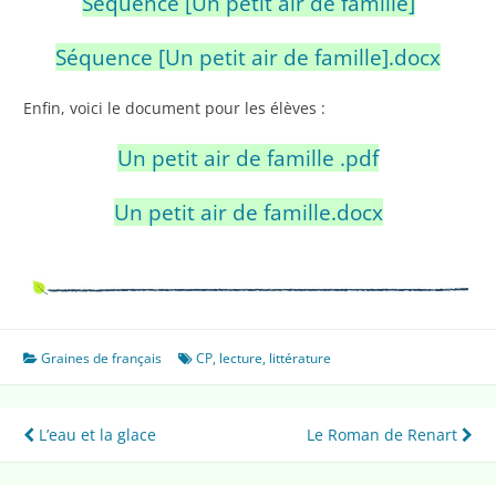
Séquence [Un petit air de famille]
Séquence [Un petit air de famille].docx
Enfin, voici le document pour les élèves :
Un petit air de famille .pdf
Un petit air de famille.docx
Graines de français
CP
,
lecture
,
littérature
Navigation
L’eau et la glace
Le Roman de Renart
de