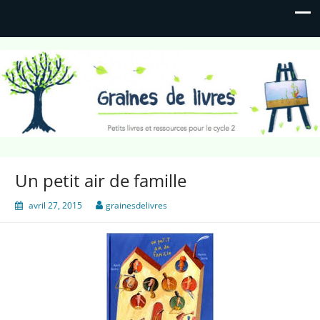
Graines de livres
Petits livres et ressources pour le cycle 2
Un petit air de famille
avril 27, 2015
grainesdelivres