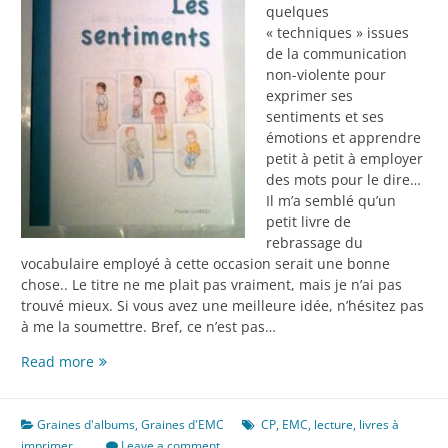
quelques
« techniques » issues
de la communication
non-violente pour
exprimer ses
sentiments et ses
émotions et apprendre
petit à petit à employer
des mots pour le dire…
Il m’a semblé qu’un
petit livre de
rebrassage du
vocabulaire employé à cette occasion serait une bonne
chose.. Le titre ne me plait pas vraiment, mais je n’ai pas
trouvé mieux. Si vous avez une meilleure idée, n’hésitez pas
à me la soumettre. Bref, ce n’est pas…
Les
Read more
sentiments
Graines d'albums
,
Graines d'EMC
CP
,
EMC
,
lecture
,
livres à
imprimer
Leave a comment