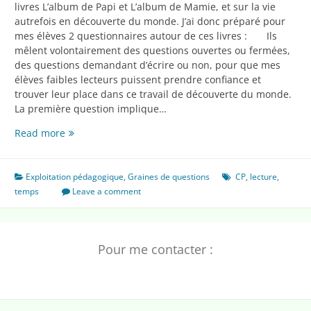
livres L’album de Papi et L’album de Mamie, et sur la vie
autrefois en découverte du monde. J’ai donc préparé pour
mes élèves 2 questionnaires autour de ces livres : Ils
mêlent volontairement des questions ouvertes ou fermées,
des questions demandant d’écrire ou non, pour que mes
élèves faibles lecteurs puissent prendre confiance et
trouver leur place dans ce travail de découverte du monde.
La première question implique…
Fiches
Read more
de
travail
pour
Exploitation pédagogique
,
Graines de questions
CP
,
lecture
,
Papi
temps
Leave a comment
et
Mamie
Pour me contacter :