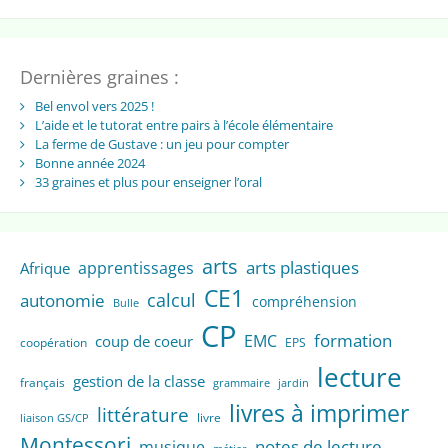
Dernières graines :
Bel envol vers 2025 !
L’aide et le tutorat entre pairs à l’école élémentaire
La ferme de Gustave : un jeu pour compter
Bonne année 2024
33 graines et plus pour enseigner l’oral
arts
arts plastiques
apprentissages
Afrique
CE1
calcul
autonomie
compréhension
Bulle
CP
formation
EMC
coup de coeur
coopération
EPS
lecture
gestion de la classe
français
grammaire
jardin
livres à imprimer
littérature
livre
liaison GS/CP
Montessori
notes de lecture
musique