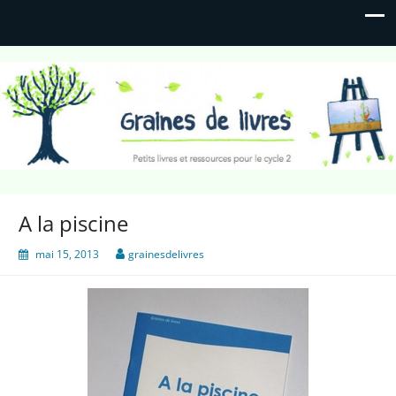
Graines de livres
Petits livres et ressources pour le cycle 2
A la piscine
mai 15, 2013
grainesdelivres