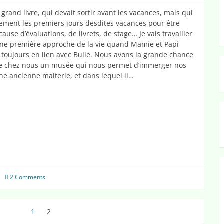
 grand livre, qui devait sortir avant les vacances, mais qui
ement les premiers jours desdites vacances pour être
 cause d’évaluations, de livrets, de stage… Je vais travailler
ne première approche de la vie quand Mamie et Papi
, toujours en lien avec Bulle. Nous avons la grande chance
de chez nous un musée qui nous permet d’immerger nos
ne ancienne malterie, et dans lequel il…
album
i
2 Comments
1
Page
2
Page