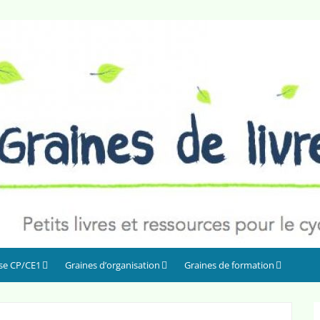
sse CP/CE1
Graines d’organisation
Graines de formation