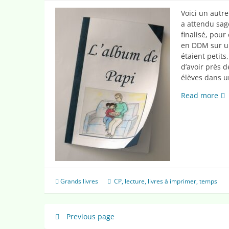
Voici un autre
a attendu sag
finalisé, pour
en DDM sur u
étaient petits
d’avoir près 
élèves dans u
L’
Read more
de
Pap
Grands livres
CP
,
lecture
,
livres à imprimer
,
temps
Pagination
Previous page