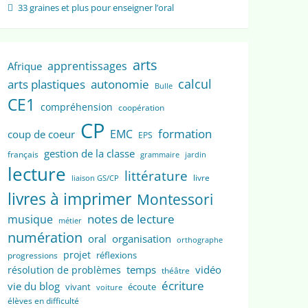
33 graines et plus pour enseigner l’oral
arts
apprentissages
Afrique
calcul
arts plastiques
autonomie
Bulle
CE1
compréhension
coopération
CP
formation
EMC
coup de coeur
EPS
gestion de la classe
français
grammaire
jardin
lecture
littérature
livre
liaison GS/CP
livres à imprimer
Montessori
notes de lecture
musique
métier
numération
oral
organisation
orthographe
projet
réflexions
progressions
temps
vidéo
résolution de problèmes
théâtre
écriture
vie du blog
vivant
écoute
voiture
élèves en difficulté