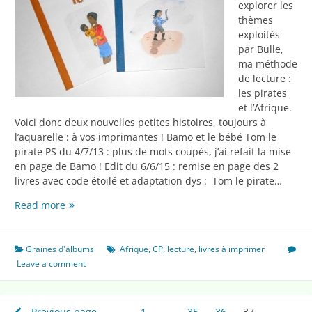
explorer les
thèmes
exploités
par Bulle,
ma méthode
de lecture :
les pirates
et l’Afrique.
Voici donc deux nouvelles petites histoires, toujours à
l’aquarelle : à vos imprimantes ! Bamo et le bébé Tom le
pirate PS du 4/7/13 : plus de mots coupés, j’ai refait la mise
en page de Bamo ! Edit du 6/6/15 : remise en page des 2
livres avec code étoilé et adaptation dys : Tom le pirate…
Encore
Read more
des
livres
Graines d'albums
Afrique
,
CP
,
lecture
,
livres à imprimer
Leave a comment
Previous page
1
Page
…
35
Page
36
Page
37
Page