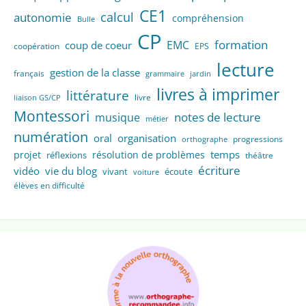
CE1
calcul
autonomie
compréhension
Bulle
CP
formation
EMC
coup de coeur
coopération
EPS
lecture
gestion de la classe
français
grammaire
jardin
livres à imprimer
littérature
livre
liaison GS/CP
Montessori
notes de lecture
musique
métier
numération
oral
organisation
progressions
orthographe
temps
projet
résolution de problèmes
réflexions
théâtre
écriture
vidéo
vie du blog
vivant
écoute
voiture
élèves en difficulté