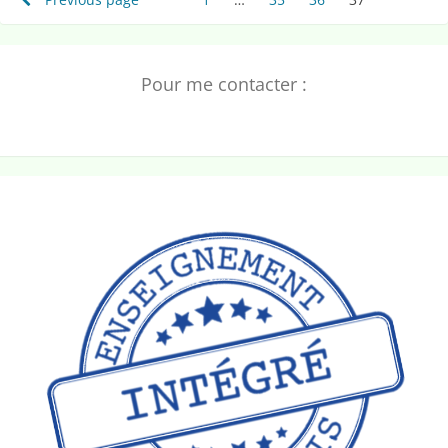
Pagination
des
publications
Pour me contacter :