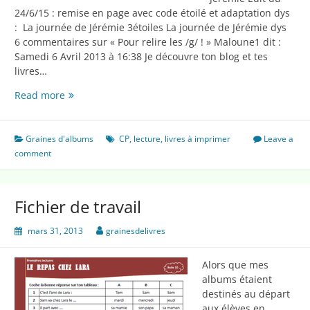
24/6/15 : remise en page avec code étoilé et adaptation dys
: La journée de Jérémie 3étoiles La journée de Jérémie dys
6 commentaires sur « Pour relire les /g/ ! » Maloune1 dit :
Samedi 6 Avril 2013 à 16:38 Je découvre ton blog et tes
livres…
Pour
Read more
relire
les
/g/
Graines d'albums
CP
,
lecture
,
livres à imprimer
Leave a
comment
Fichier de travail
mars 31, 2013
grainesdelivres
Alors que mes
albums étaient
destinés au départ
aux élèves en