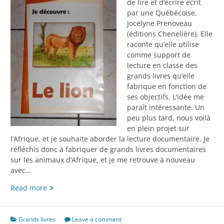
de lire et d’écrire écrit
par une Québécoise,
Jocelyne Prenoveau
(éditions Chenelière). Elle
raconte qu’elle utilise
comme support de
lecture en classe des
grands livres qu’elle
fabrique en fonction de
ses objectifs. L’idée me
paraît intéressante. Un
peu plus tard, nous voilà
en plein projet sur
l’Afrique, et je souhaite aborder la lecture documentaire. Je
réfléchis donc à fabriquer de grands livres documentaires
sur les animaux d’Afrique, et je me retrouve à nouveau
avec…
Le
Read more
début
des
grands
Grands livres
Leave a comment