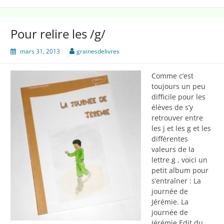
livres
Pour relire les /g/
mars 31, 2013
grainesdelivres
Comme c’est
toujours un peu
difficile pour les
élèves de s’y
retrouver entre
les j et les g et les
différentes
valeurs de la
lettre g , voici un
petit album pour
s’entraîner : La
journée de
Jérémie. La
journée de
Jérémie Edit du